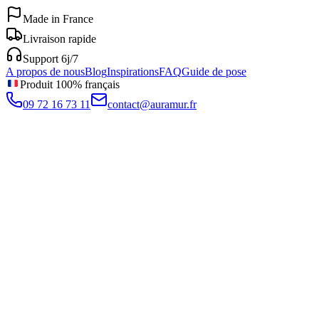
Made in France
Livraison rapide
Support 6j/7
A propos de nous
Blog
Inspirations
FAQ
Guide de pose
Produit 100% français
09 72 16 73 11
contact@auramur.fr