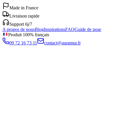
Made in France
Livraison rapide
Support 6j/7
A propos de nous
Blog
Inspirations
FAQ
Guide de pose
Produit 100% français
09 72 16 73 11
contact@auramur.fr