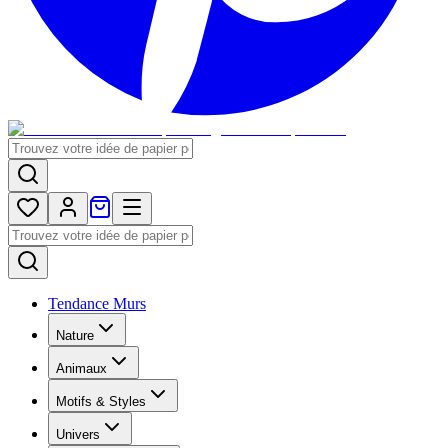
Tendance Murs
Nature
Animaux
Motifs & Styles
Univers