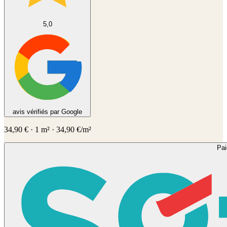
5,0
avis vérifiés par Google
34,90
€
·
1
m² ·
34,90
€/m²
Pa