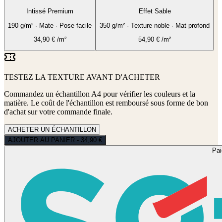
Intissé Premium
Effet Sable
190 g/m² · Mate · Pose facile
350 g/m² · Texture noble · Mat profond
34,90
€
/m²
54,90
€
/m²
TESTEZ LA TEXTURE AVANT D'ACHETER
Commandez un échantillon A4 pour vérifier les couleurs et la
matière. Le coût de l'échantillon est remboursé sous forme de bon
d'achat sur votre commande finale.
ACHETER UN ÉCHANTILLON
AJOUTER AU PANIER - 34,90 €
Pa