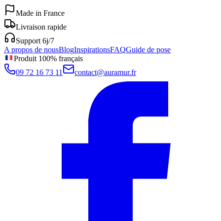
Made in France
Livraison rapide
Support 6j/7
A propos de nous
Blog
Inspirations
FAQ
Guide de pose
Produit 100% français
09 72 16 73 11
contact@auramur.fr