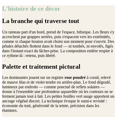
L'histoire de ce décor
La branche qui traverse tout
Un rameau part d'un bord, prend de l'espace, bifurque. Les fleurs s'y
accrochent par grappes serrées, puis s'espacent vers les extrémités,
comme si chaque bouton avait choisi son moment pour s'ouvrir. Des
pétales détachés flottent dans le fond — ni tombés, ni envolés, figés
dans l'instant exact du lâcher-prise. La composition entière respire à
ce rythme-là : retenu, puis libéré.
Palette et traitement pictural
Les dominantes jouent sur un registre
rose poudré
à corail, relevé
de mauve lilas et de violet tendre en arrière-plan. Le fond dégradé,
lumineux par endroits — comme ponctué de reflets solaires —
donne à l'ensemble une profondeur aquarellée où les contours ne se
ferment jamais tout à fait. Les petites feuilles vert sauge apportent un
ancrage végétal discret. La technique évoque le sumi-e revisité :
économie du trait, générosité de la teinte, précision dans les
étamines.