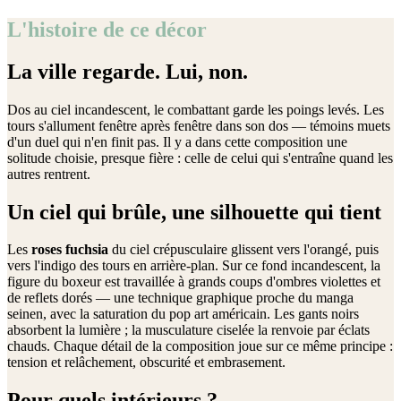
L'histoire de ce décor
La ville regarde. Lui, non.
Dos au ciel incandescent, le combattant garde les poings levés. Les
tours s'allument fenêtre après fenêtre dans son dos — témoins muets
d'un duel qui n'en finit pas. Il y a dans cette composition une
solitude choisie, presque fière : celle de celui qui s'entraîne quand les
autres rentrent.
Un ciel qui brûle, une silhouette qui tient
Les
roses fuchsia
du ciel crépusculaire glissent vers l'orangé, puis
vers l'indigo des tours en arrière-plan. Sur ce fond incandescent, la
figure du boxeur est travaillée à grands coups d'ombres violettes et
de reflets dorés — une technique graphique proche du manga
seinen, avec la saturation du pop art américain. Les gants noirs
absorbent la lumière ; la musculature ciselée la renvoie par éclats
chauds. Chaque détail de la composition joue sur ce même principe :
tension et relâchement, obscurité et embrasement.
Pour quels intérieurs ?