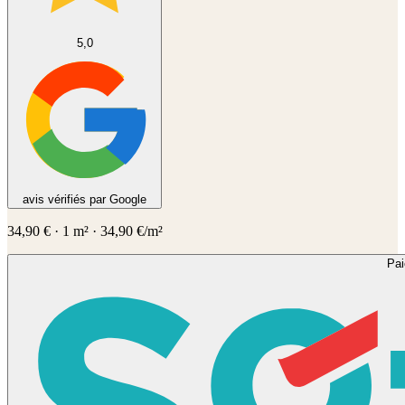
5,0
avis vérifiés par Google
34,90
€
·
1
m² ·
34,90
€/m²
Pa