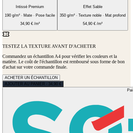
Intissé Premium
Effet Sable
190 g/m² · Mate · Pose facile
350 g/m² · Texture noble · Mat profond
34,90
€
/m²
54,90
€
/m²
TESTEZ LA TEXTURE AVANT D'ACHETER
Commandez un échantillon A4 pour vérifier les couleurs et la
matière. Le coût de l'échantillon est remboursé sous forme de bon
d'achat sur votre commande finale.
ACHETER UN ÉCHANTILLON
AJOUTER AU PANIER - 34,90 €
Pa