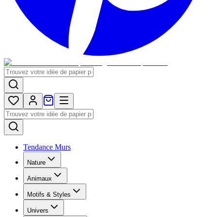
Tendance Murs
Nature
Animaux
Motifs & Styles
Univers