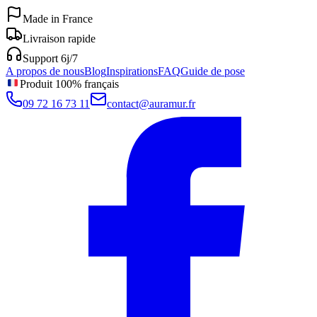
Made in France
Livraison rapide
Support 6j/7
A propos de nous
Blog
Inspirations
FAQ
Guide de pose
Produit 100% français
09 72 16 73 11
contact@auramur.fr