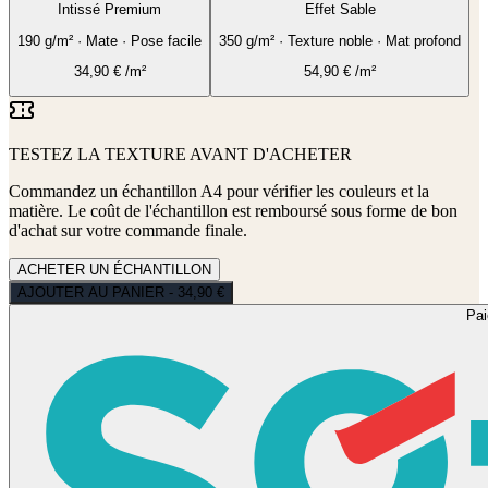
Intissé Premium
Effet Sable
190 g/m² · Mate · Pose facile
350 g/m² · Texture noble · Mat profond
34,90
€
/m²
54,90
€
/m²
TESTEZ LA TEXTURE AVANT D'ACHETER
Commandez un échantillon A4 pour vérifier les couleurs et la
matière. Le coût de l'échantillon est remboursé sous forme de bon
d'achat sur votre commande finale.
ACHETER UN ÉCHANTILLON
AJOUTER AU PANIER - 34,90 €
Pa