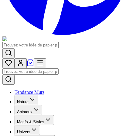
Tendance Murs
Nature
Animaux
Motifs & Styles
Univers