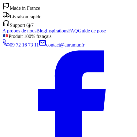
Made in France
Livraison rapide
Support 6j/7
A propos de nous
Blog
Inspirations
FAQ
Guide de pose
Produit 100% français
09 72 16 73 11
contact@auramur.fr