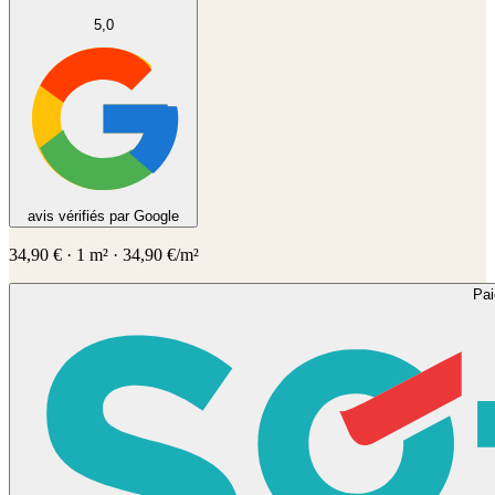
5,0
avis vérifiés par Google
34,90
€
·
1
m² ·
34,90
€/m²
Pa