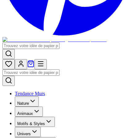
Tendance Murs
Nature
Animaux
Motifs & Styles
Univers