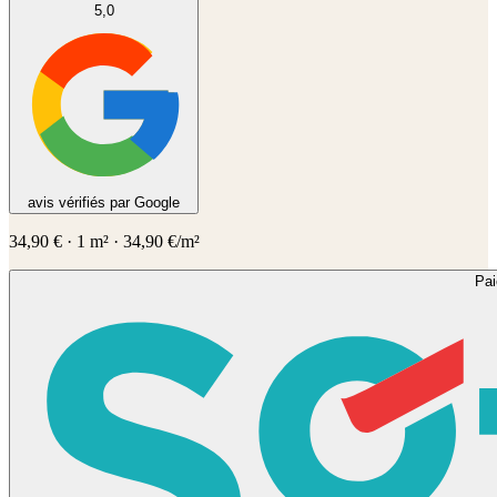
5,0
avis vérifiés par Google
34,90
€
·
1
m² ·
34,90
€/m²
Pa