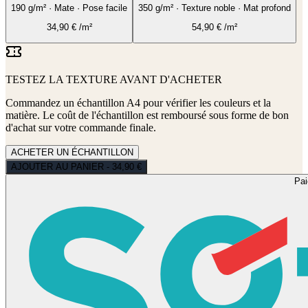
190 g/m² · Mate · Pose facile
350 g/m² · Texture noble · Mat profond
34,90
€
/m²
54,90
€
/m²
TESTEZ LA TEXTURE AVANT D'ACHETER
Commandez un échantillon A4 pour vérifier les couleurs et la
matière. Le coût de l'échantillon est remboursé sous forme de bon
d'achat sur votre commande finale.
ACHETER UN ÉCHANTILLON
AJOUTER AU PANIER - 34,90 €
Pa