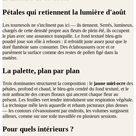
Pétales qui retiennent la lumière d'août
Les tournesols ne s'inclinent pas ici — ils tiennent. Serrés, lumineux,
chargés de cette densité propre aux fleurs de plein été, ils occupent
le plan avec une assurance tranquille. Le fond texturé bleu-gris
poudré joue son rôle à rebours : il refroidit juste assez pour que le
doré flamboie sans consumer. Des éclaboussures ocre et or
parsèment la surface comme des restes de pollen figé dans la
matière.
La palette, plan par plan
Trois dominantes structurent la composition : le
jaune miel-ocre
des
pétales, profond et chaud, le bleu-gris cendré du fond texturé, et le
noir anthracite des cœurs floraux qui ancrent chaque fleur au
présent. Les feuilles vert tendre introduisent une respiration végétale.
La technique mêle lavis aquarelle et rehauts picturaux plus denses
— les contours s'évanouissent par endroits, les volumes surgissent
ailleurs, comme sur une toile travaillée en plusieurs sessions.
Pour quels intérieurs ?