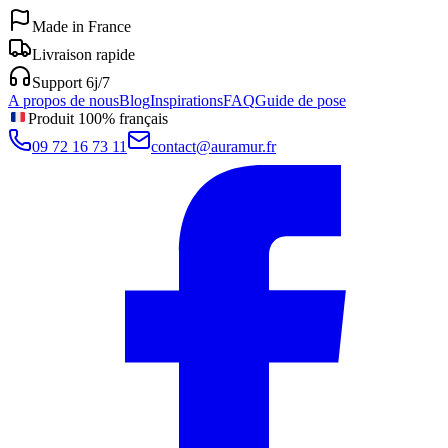
Made in France
Livraison rapide
Support 6j/7
A propos de nous
Blog
Inspirations
FAQ
Guide de pose
Produit 100% français
09 72 16 73 11
contact@auramur.fr