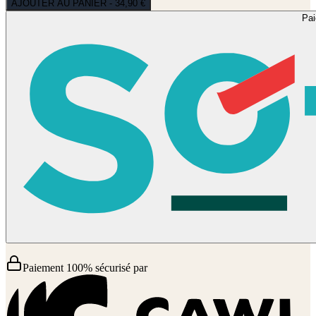
AJOUTER AU PANIER - 34,90 €
Pa
Paiement 100% sécurisé par