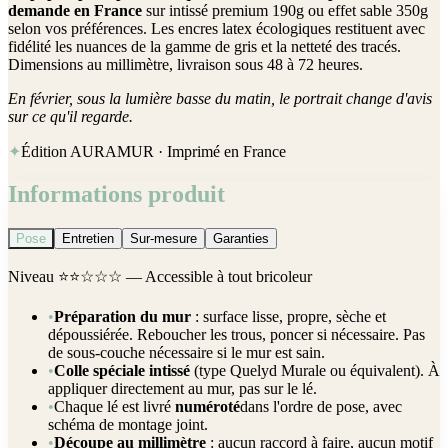
demande en France
sur intissé premium 190g ou effet sable 350g
selon vos préférences. Les encres latex écologiques restituent avec
fidélité les nuances de la gamme de gris et la netteté des tracés.
Dimensions au millimètre, livraison sous 48 à 72 heures.
En février, sous la lumière basse du matin, le portrait change d'avis
sur ce qu'il regarde.
✦
Édition AURAMUR · Imprimé en France
Informations produit
Pose
Entretien
Sur-mesure
Garanties
Niveau
⭐⭐☆☆☆
— Accessible à tout bricoleur
•
Préparation du mur
: surface lisse, propre, sèche et
dépoussiérée. Reboucher les trous, poncer si nécessaire. Pas
de sous-couche nécessaire si le mur est sain.
•
Colle spéciale intissé
(type Quelyd Murale ou équivalent). À
appliquer directement au mur, pas sur le lé.
•
Chaque lé est livré
numéroté
dans l'ordre de pose, avec
schéma de montage joint.
•
Découpe au millimètre
: aucun raccord à faire, aucun motif