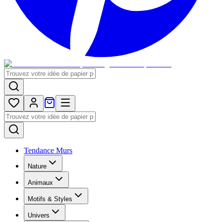
Tendance Murs
Nature
Animaux
Motifs & Styles
Univers