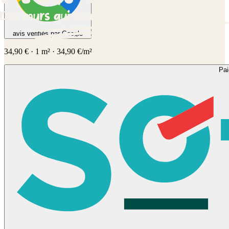
avis vérifiés par Google
34,90
€
·
1
m² ·
34,90
€/m²
Pa