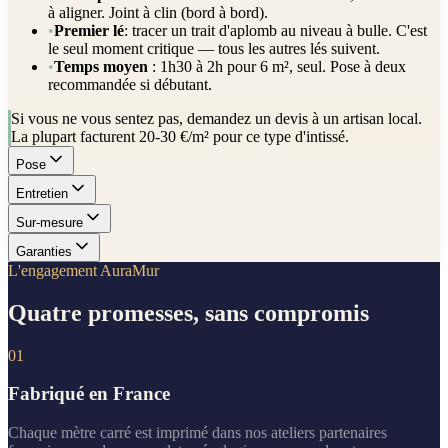
à aligner. Joint à clin (bord à bord).
•
Premier lé
: tracer un trait d'aplomb au niveau à bulle. C'est
le seul moment critique — tous les autres lés suivent.
•
Temps moyen
: 1h30 à 2h pour 6 m², seul. Pose à deux
recommandée si débutant.
Si vous ne vous sentez pas, demandez un devis à un artisan local.
La plupart facturent 20-30 €/m² pour ce type d'intissé.
Pose
Entretien
Sur-mesure
Garanties
L'engagement AuraMur
Quatre promesses, sans compromis
01
Fabriqué en France
Chaque mètre carré est imprimé dans nos ateliers partenaires