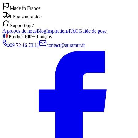
Made in France
Livraison rapide
Support 6j/7
A propos de nous
Blog
Inspirations
FAQ
Guide de pose
Produit 100% français
09 72 16 73 11
contact@auramur.fr