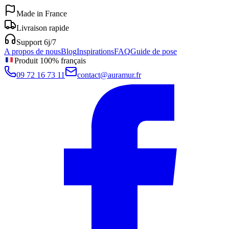
Made in France
Livraison rapide
Support 6j/7
A propos de nous
Blog
Inspirations
FAQ
Guide de pose
Produit 100% français
09 72 16 73 11
contact@auramur.fr