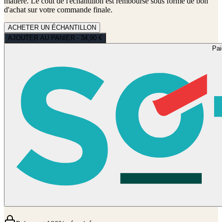
matière. Le coût de l'échantillon est remboursé sous forme de bon
d'achat sur votre commande finale.
ACHETER UN ÉCHANTILLON
AJOUTER AU PANIER - 34,90 €
Pa