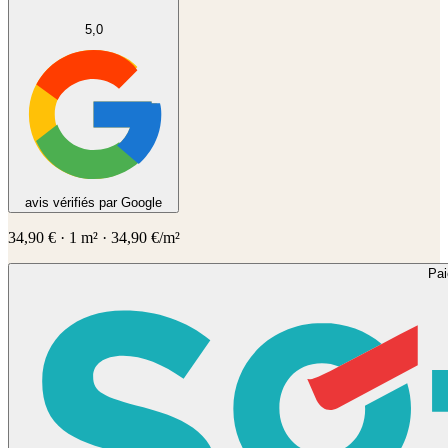
5,0
avis vérifiés par Google
34,90
€
·
1
m² ·
34,90
€/m²
Pa