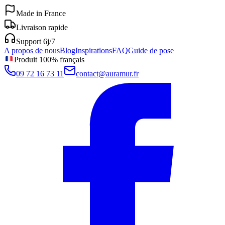
Made in France
Livraison rapide
Support 6j/7
A propos de nous
Blog
Inspirations
FAQ
Guide de pose
Produit 100% français
09 72 16 73 11
contact@auramur.fr