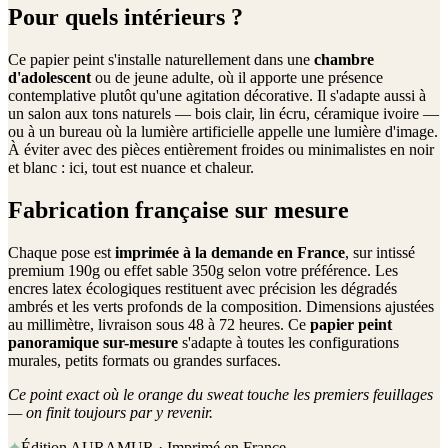
Pour quels intérieurs ?
Ce papier peint s'installe naturellement dans une
chambre
d'adolescent
ou de jeune adulte, où il apporte une présence
contemplative plutôt qu'une agitation décorative. Il s'adapte aussi à
un salon aux tons naturels — bois clair, lin écru, céramique ivoire —
ou à un bureau où la lumière artificielle appelle une lumière d'image.
À éviter avec des pièces entièrement froides ou minimalistes en noir
et blanc : ici, tout est nuance et chaleur.
Fabrication française sur mesure
Chaque pose est
imprimée à la demande en France
, sur intissé
premium 190g ou effet sable 350g selon votre préférence. Les
encres latex écologiques restituent avec précision les dégradés
ambrés et les verts profonds de la composition. Dimensions ajustées
au millimètre, livraison sous 48 à 72 heures. Ce
papier peint
panoramique sur-mesure
s'adapte à toutes les configurations
murales, petits formats ou grandes surfaces.
Ce point exact où le orange du sweat touche les premiers feuillages
— on finit toujours par y revenir.
✦
Édition AURAMUR · Imprimé en France