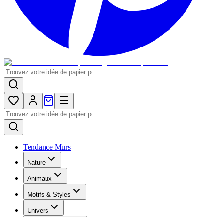
Tendance Murs
Nature
Animaux
Motifs & Styles
Univers