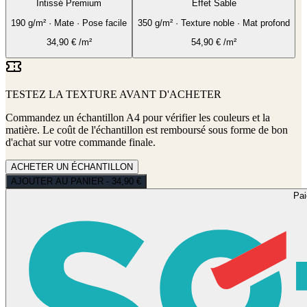
Intissé Premium
Effet Sable
190 g/m² · Mate · Pose facile
350 g/m² · Texture noble · Mat profond
34,90
€
/m²
54,90
€
/m²
TESTEZ LA TEXTURE AVANT D'ACHETER
Commandez un échantillon A4 pour vérifier les couleurs et la
matière. Le coût de l'échantillon est remboursé sous forme de bon
d'achat sur votre commande finale.
ACHETER UN ÉCHANTILLON
AJOUTER AU PANIER - 34,90 €
Pa