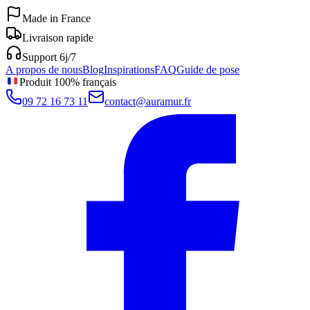
Made in France
Livraison rapide
Support 6j/7
A propos de nous
Blog
Inspirations
FAQ
Guide de pose
Produit 100% français
09 72 16 73 11
contact@auramur.fr