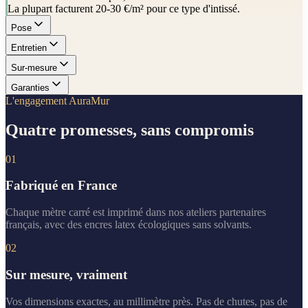
La plupart facturent 20-30 €/m² pour ce type d'intissé.
Pose
Entretien
Sur-mesure
Garanties
L'engagement AuraMur
Quatre promesses, sans compromis
01
Fabriqué en France
Chaque mètre carré est imprimé dans nos ateliers partenaires
français, avec des encres latex écologiques sans solvants.
02
Sur mesure, vraiment
Vos dimensions exactes, au millimètre près. Pas de chutes, pas de