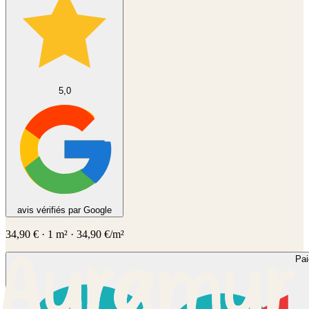
5,0
avis vérifiés par Google
34,90
€
·
1
m² ·
34,90
€/m²
Pa