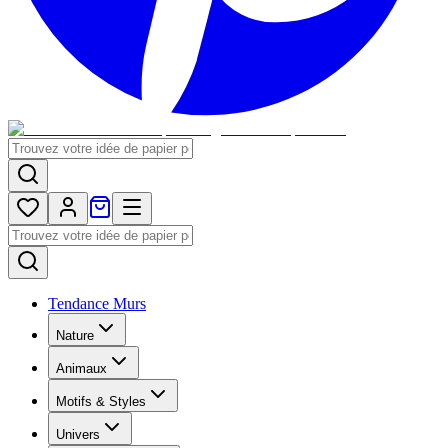
Tendance Murs
Nature
Animaux
Motifs & Styles
Univers