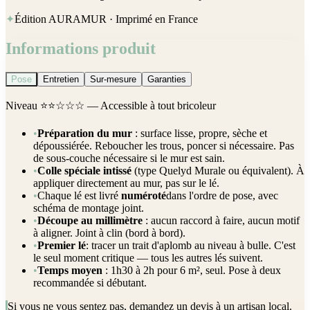
✦
Édition AURAMUR · Imprimé en France
Informations produit
Pose
Entretien
Sur-mesure
Garanties
Niveau
⭐⭐☆☆☆
— Accessible à tout bricoleur
•
Préparation du mur
: surface lisse, propre, sèche et
dépoussiérée. Reboucher les trous, poncer si nécessaire. Pas
de sous-couche nécessaire si le mur est sain.
•
Colle spéciale intissé
(type Quelyd Murale ou équivalent). À
appliquer directement au mur, pas sur le lé.
•
Chaque lé est livré
numéroté
dans l'ordre de pose, avec
schéma de montage joint.
•
Découpe au millimètre
: aucun raccord à faire, aucun motif
à aligner. Joint à clin (bord à bord).
•
Premier lé
: tracer un trait d'aplomb au niveau à bulle. C'est
le seul moment critique — tous les autres lés suivent.
•
Temps moyen
: 1h30 à 2h pour 6 m², seul. Pose à deux
recommandée si débutant.
Si vous ne vous sentez pas, demandez un devis à un artisan local.