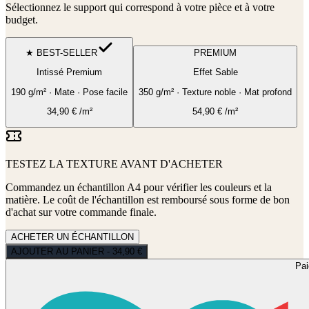
Sélectionnez le support qui correspond à votre pièce et à votre
budget.
★ BEST-SELLER
PREMIUM
Intissé Premium
Effet Sable
190 g/m² · Mate · Pose facile
350 g/m² · Texture noble · Mat profond
34,90
€
/m²
54,90
€
/m²
TESTEZ LA TEXTURE AVANT D'ACHETER
Commandez un échantillon A4 pour vérifier les couleurs et la
matière. Le coût de l'échantillon est remboursé sous forme de bon
d'achat sur votre commande finale.
ACHETER UN ÉCHANTILLON
AJOUTER AU PANIER - 34,90 €
Pa