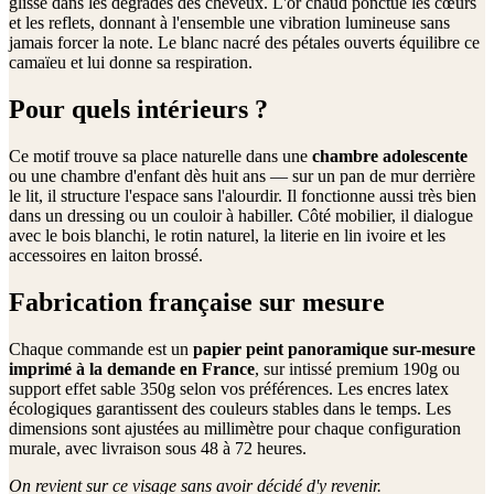
glisse dans les dégradés des cheveux. L'or chaud ponctue les cœurs
et les reflets, donnant à l'ensemble une vibration lumineuse sans
jamais forcer la note. Le blanc nacré des pétales ouverts équilibre ce
camaïeu et lui donne sa respiration.
Pour quels intérieurs ?
Ce motif trouve sa place naturelle dans une
chambre adolescente
ou une chambre d'enfant dès huit ans — sur un pan de mur derrière
le lit, il structure l'espace sans l'alourdir. Il fonctionne aussi très bien
dans un dressing ou un couloir à habiller. Côté mobilier, il dialogue
avec le bois blanchi, le rotin naturel, la literie en lin ivoire et les
accessoires en laiton brossé.
Fabrication française sur mesure
Chaque commande est un
papier peint panoramique sur-mesure
imprimé à la demande en France
, sur intissé premium 190g ou
support effet sable 350g selon vos préférences. Les encres latex
écologiques garantissent des couleurs stables dans le temps. Les
dimensions sont ajustées au millimètre pour chaque configuration
murale, avec livraison sous 48 à 72 heures.
On revient sur ce visage sans avoir décidé d'y revenir.