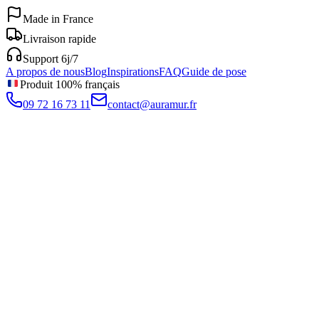
Made in France
Livraison rapide
Support 6j/7
A propos de nous
Blog
Inspirations
FAQ
Guide de pose
Produit 100% français
09 72 16 73 11
contact@auramur.fr