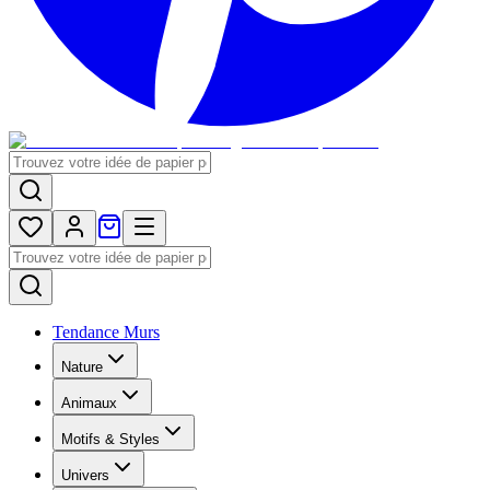
Tendance Murs
Nature
Animaux
Motifs & Styles
Univers