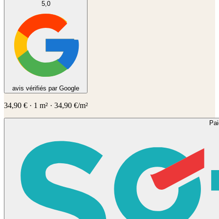
5,0
avis vérifiés par Google
34,90
€
·
1
m² ·
34,90
€/m²
Pa