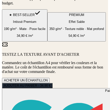
budget.
★ BEST-SELLER
PREMIUM
Intissé Premium
Effet Sable
190 g/m² · Mate · Pose facile
350 g/m² · Texture noble · Mat profond
34,90
€
/m²
54,90
€
/m²
TESTEZ LA TEXTURE AVANT D'ACHETER
Commandez un échantillon A4 pour vérifier les couleurs et la
matière. Le coût de l'échantillon est remboursé sous forme de bon
d'achat sur votre commande finale.
ACHETER UN ÉCHANTILLON
AJOUTER AU PANIER - 34,90 €
Pa