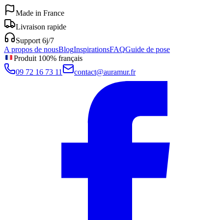
Made in France
Livraison rapide
Support 6j/7
A propos de nous
Blog
Inspirations
FAQ
Guide de pose
Produit 100% français
09 72 16 73 11
contact@auramur.fr