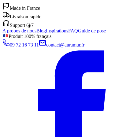
Made in France
Livraison rapide
Support 6j/7
A propos de nous
Blog
Inspirations
FAQ
Guide de pose
Produit 100% français
09 72 16 73 11
contact@auramur.fr