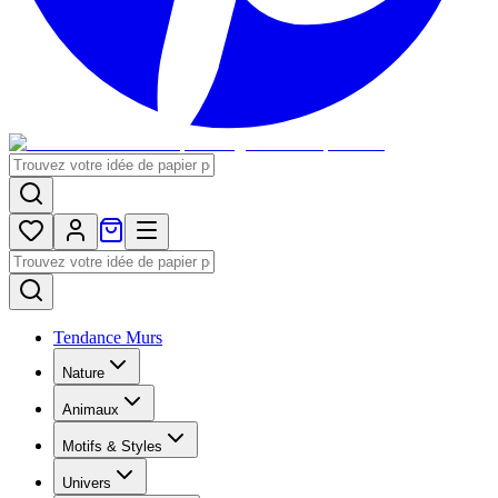
Tendance Murs
Nature
Animaux
Motifs & Styles
Univers