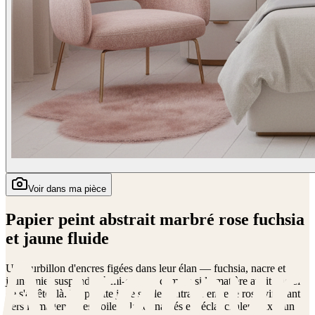
Voir dans ma pièce
Papier peint abstrait marbré rose fuchsia
et jaune fluide
Un tourbillon d'encres figées dans leur élan — fuchsia, nacre et
jaune miel suspendus à mi-course, comme si la matière avait choisi
de s'arrêter là. La palette joue sur le contraste entre le rose vif tirant
vers le magenta, les voiles blancs nacrés et l'éclat chaleureux d'un