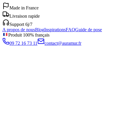
Made in France
Livraison rapide
Support 6j/7
A propos de nous
Blog
Inspirations
FAQ
Guide de pose
Produit 100% français
09 72 16 73 11
contact@auramur.fr