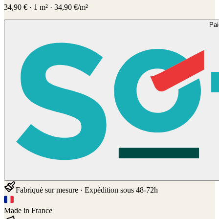
34,90
€
·
1
m² ·
34,90
€/m²
Pa
Fabriqué sur mesure · Expédition sous 48-72h
Made in France