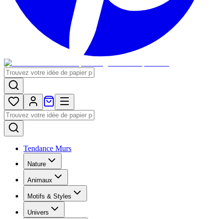
Tendance Murs
Nature
Animaux
Motifs & Styles
Univers