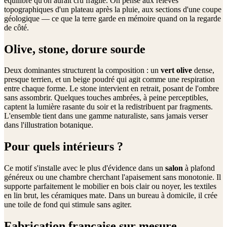
équilibre qu'on aurait cru fragile. On pense aux relevés
topographiques d'un plateau après la pluie, aux sections d'une coupe
géologique — ce que la terre garde en mémoire quand on la regarde
de côté.
Olive, stone, dorure sourde
Deux dominantes structurent la composition : un
vert olive
dense,
presque terrien, et un beige poudré qui agit comme une respiration
entre chaque forme. Le stone intervient en retrait, posant de l'ombre
sans assombrir. Quelques touches ambrées, à peine perceptibles,
captent la lumière rasante du soir et la redistribuent par fragments.
L'ensemble tient dans une gamme naturaliste, sans jamais verser
dans l'illustration botanique.
Pour quels intérieurs ?
Ce motif s'installe avec le plus d'évidence dans un
salon
à plafond
généreux ou une chambre cherchant l'apaisement sans monotonie. Il
supporte parfaitement le mobilier en bois clair ou noyer, les textiles
en lin brut, les céramiques mate. Dans un bureau à domicile, il crée
une toile de fond qui stimule sans agiter.
Fabrication française sur mesure