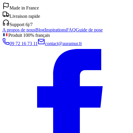
Made in France
Livraison rapide
Support 6j/7
A propos de nous
Blog
Inspirations
FAQ
Guide de pose
Produit 100% français
09 72 16 73 11
contact@auramur.fr