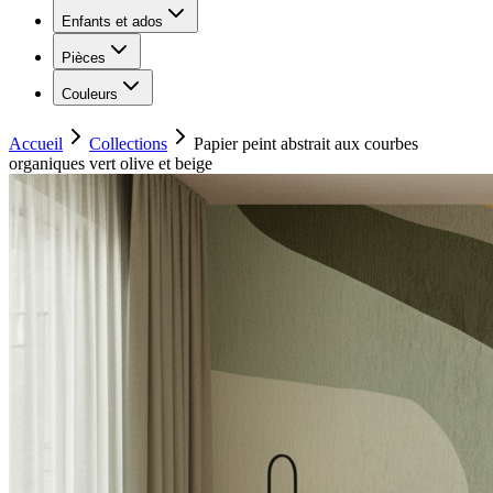
Enfants et ados
Pièces
Couleurs
Accueil
Collections
Papier peint abstrait aux courbes
organiques vert olive et beige