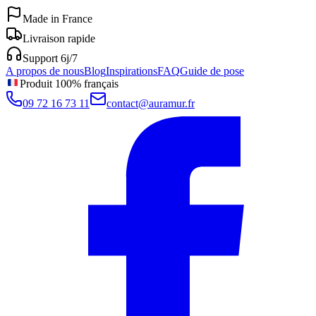
Made in France
Livraison rapide
Support 6j/7
A propos de nous
Blog
Inspirations
FAQ
Guide de pose
Produit 100% français
09 72 16 73 11
contact@auramur.fr