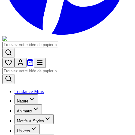
Tendance Murs
Nature
Animaux
Motifs & Styles
Univers