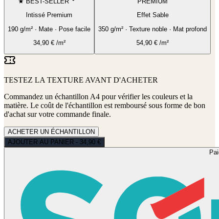
★ BEST-SELLER
PREMIUM
Intissé Premium
Effet Sable
190 g/m² · Mate · Pose facile
350 g/m² · Texture noble · Mat profond
34,90
€
/m²
54,90
€
/m²
TESTEZ LA TEXTURE AVANT D'ACHETER
Commandez un échantillon A4 pour vérifier les couleurs et la
matière. Le coût de l'échantillon est remboursé sous forme de bon
d'achat sur votre commande finale.
ACHETER UN ÉCHANTILLON
AJOUTER AU PANIER - 34,90 €
Pa