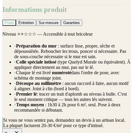
Informations produit
Pose
Entretien
Sur-mesure
Garanties
Niveau
⭐⭐☆☆☆
— Accessible à tout bricoleur
•
Préparation du mur
: surface lisse, propre, sèche et
dépoussiérée. Reboucher les trous, poncer si nécessaire. Pas
de sous-couche nécessaire si le mur est sain.
•
Colle spéciale intissé
(type Quelyd Murale ou équivalent). À
appliquer directement au mur, pas sur le lé.
•
Chaque lé est livré
numéroté
dans l'ordre de pose, avec
schéma de montage joint.
•
Découpe au millimètre
: aucun raccord à faire, aucun motif
à aligner. Joint à clin (bord à bord).
•
Premier lé
: tracer un trait d'aplomb au niveau à bulle. C'est
le seul moment critique — tous les autres lés suivent.
•
Temps moyen
: 1h30 à 2h pour 6 m², seul. Pose à deux
recommandée si débutant.
Si vous ne vous sentez pas, demandez un devis à un artisan local.
La plupart facturent 20-30 €/m² pour ce type d'intissé.