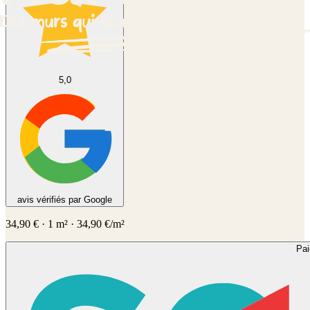
5,0
avis vérifiés par Google
34,90
€
·
1
m² ·
34,90
€/m²
Pa