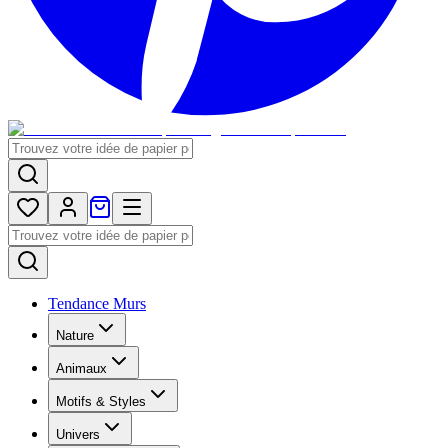
Tendance Murs
Nature
Animaux
Motifs & Styles
Univers