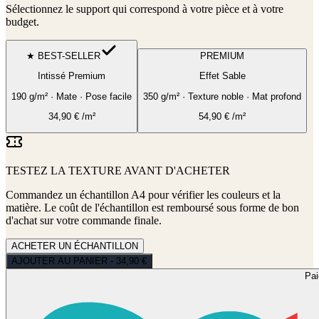
Sélectionnez le support qui correspond à votre pièce et à votre
budget.
★ BEST-SELLER
PREMIUM
Intissé Premium
Effet Sable
190 g/m² · Mate · Pose facile
350 g/m² · Texture noble · Mat profond
34,90
€
/m²
54,90
€
/m²
TESTEZ LA TEXTURE AVANT D'ACHETER
Commandez un échantillon A4 pour vérifier les couleurs et la
matière. Le coût de l'échantillon est remboursé sous forme de bon
d'achat sur votre commande finale.
ACHETER UN ÉCHANTILLON
AJOUTER AU PANIER - 34,90 €
Pa