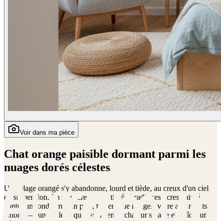
Voir dans ma pièce
Chat orange paisible dormant parmi les
nuages dorés célestes
Un pelage orangé s'y abandonne, lourd et tiède, au creux d'un ciel
en suspension. La fourrure rousse tigrée irradie ses ocres cuivrés
contre un fond céruléen pâle, traversé de nuages ivoire aux reflets
ambrés — une palette qui oscille entre chaleur solaire et fraîcheur