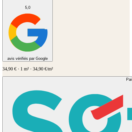
5,0
avis vérifiés par Google
34,90
€
·
1
m² ·
34,90
€/m²
Pa