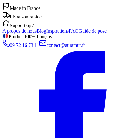
Made in France
Livraison rapide
Support 6j/7
A propos de nous
Blog
Inspirations
FAQ
Guide de pose
Produit 100% français
09 72 16 73 11
contact@auramur.fr