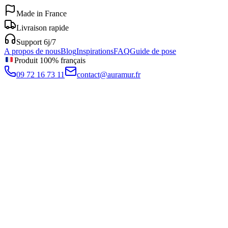
Made in France
Livraison rapide
Support 6j/7
A propos de nous
Blog
Inspirations
FAQ
Guide de pose
Produit 100% français
09 72 16 73 11
contact@auramur.fr