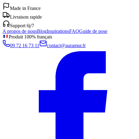
Made in France
Livraison rapide
Support 6j/7
A propos de nous
Blog
Inspirations
FAQ
Guide de pose
Produit 100% français
09 72 16 73 11
contact@auramur.fr