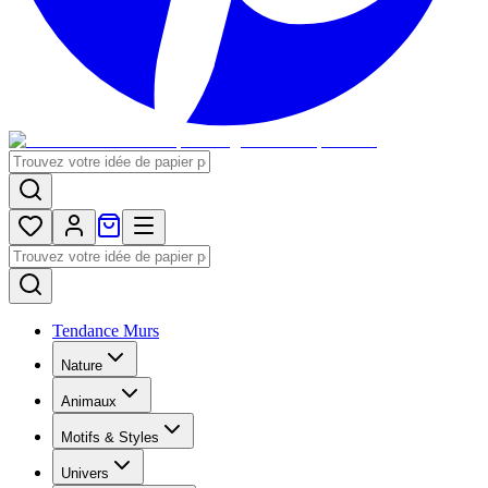
Tendance Murs
Nature
Animaux
Motifs & Styles
Univers