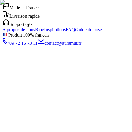
Made in France
Livraison rapide
Support 6j/7
A propos de nous
Blog
Inspirations
FAQ
Guide de pose
Produit 100% français
09 72 16 73 11
contact@auramur.fr