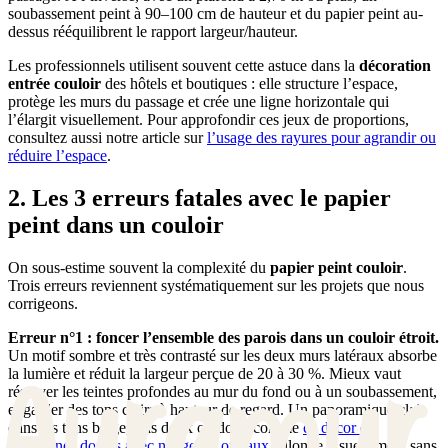
soubassement peint à 90–100 cm de hauteur et du papier peint au-
dessus rééquilibrent le rapport largeur/hauteur.
Les professionnels utilisent souvent cette astuce dans la
décoration
entrée couloir
des hôtels et boutiques : elle structure l’espace,
protège les murs du passage et crée une ligne horizontale qui
l’élargit visuellement. Pour approfondir ces jeux de proportions,
consultez aussi notre article sur
l’usage des rayures pour agrandir ou
réduire l’espace
.
2. Les 3 erreurs fatales avec le papier
peint dans un couloir
On sous-estime souvent la complexité du
papier peint couloir
.
Trois erreurs reviennent systématiquement sur les projets que nous
corrigeons.
Erreur n°1 : foncer l’ensemble des parois dans un couloir étroit.
Un motif sombre et très contrasté sur les deux murs latéraux absorbe
la lumière et réduit la largeur perçue de 20 à 30 %. Mieux vaut
réserver les teintes profondes au mur du fond ou à un soubassement,
et garder des tons clairs à hauteur de regard. Un panoramique clair
dans les tons beige, gris doux ou doré, comme
ce décor de
montagnes dorées avec nuages et oiseaux
, allonge visuellement sans