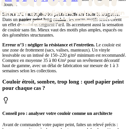
alourdir.
Erreur n°2 : multiplier les petits motifs sur toute la longueur.
Dans un
papier peint long couloir
, les micro-motifs serrés créent
un effet de moiré et fatiguent l’œil. Ils accentuent aussi la sensation
de couloir sans fin. Mieux vaut des motifs plus amples, espacés ou
des géométries structurantes.
Erreur n°3 : négliger la résistance et l’entretien.
Le couloir est
une zone de frottement (sacs, valises, manteaux). Un vinyle
lessivable ou un intissé de 150–220 g/m² minimum est recommandé.
Comptez en moyenne 35 à 80 €/m² pour un revêtement décoratif
haut de gamme, avec un délai de fabrication sur mesure de 1 à 3
semaines selon les collections.
Couloir étroit, sombre, trop long : quel papier peint
pour chaque cas ?
Conseil pro : analyser votre couloir comme un architecte
Avant de commander votre papier peint, faites un relevé précis :