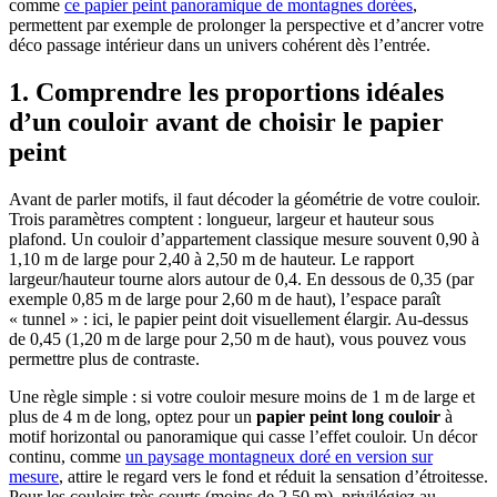
comme
ce papier peint panoramique de montagnes dorées
,
permettent par exemple de prolonger la perspective et d’ancrer votre
déco passage intérieur dans un univers cohérent dès l’entrée.
1. Comprendre les proportions idéales
d’un couloir avant de choisir le papier
peint
Avant de parler motifs, il faut décoder la géométrie de votre couloir.
Trois paramètres comptent : longueur, largeur et hauteur sous
plafond. Un couloir d’appartement classique mesure souvent 0,90 à
1,10 m de large pour 2,40 à 2,50 m de hauteur. Le rapport
largeur/hauteur tourne alors autour de 0,4. En dessous de 0,35 (par
exemple 0,85 m de large pour 2,60 m de haut), l’espace paraît
« tunnel » : ici, le papier peint doit visuellement élargir. Au-dessus
de 0,45 (1,20 m de large pour 2,50 m de haut), vous pouvez vous
permettre plus de contraste.
Une règle simple : si votre couloir mesure moins de 1 m de large et
plus de 4 m de long, optez pour un
papier peint long couloir
à
motif horizontal ou panoramique qui casse l’effet couloir. Un décor
continu, comme
un paysage montagneux doré en version sur
mesure
, attire le regard vers le fond et réduit la sensation d’étroitesse.
Pour les couloirs très courts (moins de 2,50 m), privilégiez au