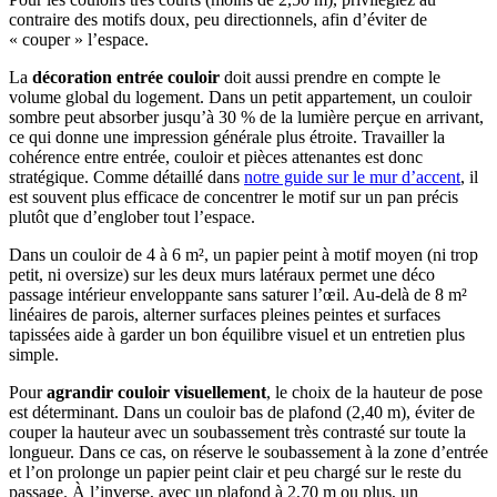
contraire des motifs doux, peu directionnels, afin d’éviter de
« couper » l’espace.
La
décoration entrée couloir
doit aussi prendre en compte le
volume global du logement. Dans un petit appartement, un couloir
sombre peut absorber jusqu’à 30 % de la lumière perçue en arrivant,
ce qui donne une impression générale plus étroite. Travailler la
cohérence entre entrée, couloir et pièces attenantes est donc
stratégique. Comme détaillé dans
notre guide sur le mur d’accent
, il
est souvent plus efficace de concentrer le motif sur un pan précis
plutôt que d’englober tout l’espace.
Dans un couloir de 4 à 6 m², un papier peint à motif moyen (ni trop
petit, ni oversize) sur les deux murs latéraux permet une déco
passage intérieur enveloppante sans saturer l’œil. Au-delà de 8 m²
linéaires de parois, alterner surfaces pleines peintes et surfaces
tapissées aide à garder un bon équilibre visuel et un entretien plus
simple.
Pour
agrandir couloir visuellement
, le choix de la hauteur de pose
est déterminant. Dans un couloir bas de plafond (2,40 m), éviter de
couper la hauteur avec un soubassement très contrasté sur toute la
longueur. Dans ce cas, on réserve le soubassement à la zone d’entrée
et l’on prolonge un papier peint clair et peu chargé sur le reste du
passage. À l’inverse, avec un plafond à 2,70 m ou plus, un