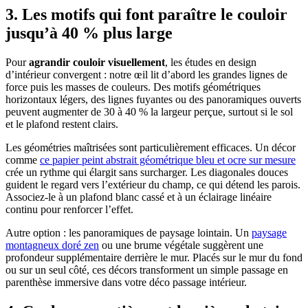
3. Les motifs qui font paraître le couloir
jusqu’à 40 % plus large
Pour
agrandir couloir visuellement
, les études en design
d’intérieur convergent : notre œil lit d’abord les grandes lignes de
force puis les masses de couleurs. Des motifs géométriques
horizontaux légers, des lignes fuyantes ou des panoramiques ouverts
peuvent augmenter de 30 à 40 % la largeur perçue, surtout si le sol
et le plafond restent clairs.
Les géométries maîtrisées sont particulièrement efficaces. Un décor
comme
ce papier peint abstrait géométrique bleu et ocre sur mesure
crée un rythme qui élargit sans surcharger. Les diagonales douces
guident le regard vers l’extérieur du champ, ce qui détend les parois.
Associez-le à un plafond blanc cassé et à un éclairage linéaire
continu pour renforcer l’effet.
Autre option : les panoramiques de paysage lointain. Un
paysage
montagneux doré zen
ou une brume végétale suggèrent une
profondeur supplémentaire derrière le mur. Placés sur le mur du fond
ou sur un seul côté, ces décors transforment un simple passage en
parenthèse immersive dans votre déco passage intérieur.