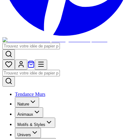
Tendance Murs
Nature
Animaux
Motifs & Styles
Univers