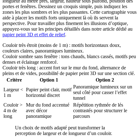
longueur au mètre près, largeur, hauteur sous plafond, position des
portes et fenêtres. Dessinez un croquis simple, puis indiquez les
zones les plus sombres et les plus passantes. Cette cartographie vous
aide à placer les motifs forts uniquement là où ils servent la
perspective. Pour travailler plus finement les illusions d’optique,
appuyez-vous sur les principes détaillés dans notre article dédié au
papier peint 3D et effet de relief
.
Couloir très étroit (moins de 1 m) : motifs horizontaux doux,
couleurs claires, panoramiques lumineux.
Couloir sombre sans fenêtre : tons chauds, blancs cassés, motifs peu
denses et éclairage renforcé.
Couloir très long : accent fort sur le mur du fond, alternance de
pleins et de vides, possibilité de papier peint 3D sur une section clé.
Critère
Option 1
Option 2
Panoramique lumineux sur un
Largeur <
Papier peint clair, motif
seul côté pour casser l’effet
1 m
horizontal discret
tunnel
Couloir >
Mur du fond accentué
Répétition rythmée de lés
4 m de
avec décor
contrastés pour structurer le
long
panoramique
parcours
Un choix de motifs adapté peut transformer la
perception de largeur et de longueur d’un couloir.