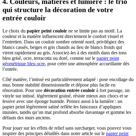
4. Couleurs, matières et lumière : le trio
qui structure la décoration de votre
entrée couloir
Le choix du
papier peint couloir
ne se limite pas au motif. La
couleur et la matière influencent directement le confort visuel et
l’entretien. Dans un couloir sombre orienté nord, privilégiez des
blancs cassés, beiges et gris chauds au lieu de blancs froids qui
virent rapidement au gris. Associez-les à des motifs dans des tons
bleu grisé, ocre, terracotta ou doré, comme sur le
papier peint
géométrique bleu ocre
, pour créer une atmosphère accueillante dès
l’entrée.
Côté matière, l’intissé est particulièrement adapté : pose encollage du
mur, bonne stabilité dimensionnelle et dépose plus facile en
rénovation. Pour une
décoration entrée couloir
à fort passage, un
vinyle sur intissé, légèrement grainé, résiste mieux aux chocs et se
lessive avec une éponge humide. Pensez aussi à la lumière : un
papier peint légèrement satiné reflète les faisceaux d’appliques
murales, tandis qu’un mat profond absorbe davantage et gomme les
défauts des murs anciens.
Pour jouer sur les effets de relief sans surcharger, vous pouvez vous
inspirer des principes détaillés dans notre article sur le
papier peint