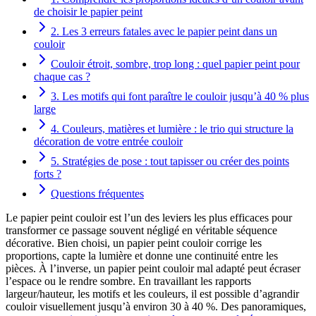
de choisir le papier peint
2. Les 3 erreurs fatales avec le papier peint dans un
couloir
Couloir étroit, sombre, trop long : quel papier peint pour
chaque cas ?
3. Les motifs qui font paraître le couloir jusqu’à 40 % plus
large
4. Couleurs, matières et lumière : le trio qui structure la
décoration de votre entrée couloir
5. Stratégies de pose : tout tapisser ou créer des points
forts ?
Questions fréquentes
Le papier peint couloir est l’un des leviers les plus efficaces pour
transformer ce passage souvent négligé en véritable séquence
décorative. Bien choisi, un papier peint couloir corrige les
proportions, capte la lumière et donne une continuité entre les
pièces. À l’inverse, un papier peint couloir mal adapté peut écraser
l’espace ou le rendre sombre. En travaillant les rapports
largeur/hauteur, les motifs et les couleurs, il est possible d’agrandir
couloir visuellement jusqu’à environ 30 à 40 %. Des panoramiques,