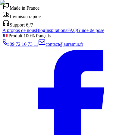
Made in France
Livraison rapide
Support 6j/7
A propos de nous
Blog
Inspirations
FAQ
Guide de pose
Produit 100% français
09 72 16 73 11
contact@auramur.fr