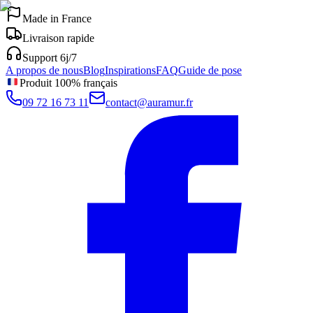
Made in France
Livraison rapide
Support 6j/7
A propos de nous
Blog
Inspirations
FAQ
Guide de pose
Produit 100% français
09 72 16 73 11
contact@auramur.fr