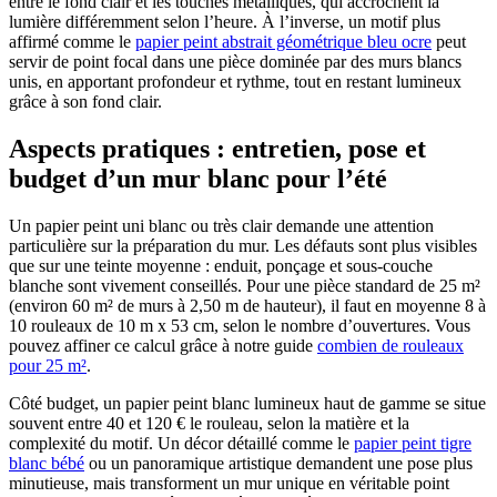
entre le fond clair et les touches métalliques, qui accrochent la
lumière différemment selon l’heure. À l’inverse, un motif plus
affirmé comme le
papier peint abstrait géométrique bleu ocre
peut
servir de point focal dans une pièce dominée par des murs blancs
unis, en apportant profondeur et rythme, tout en restant lumineux
grâce à son fond clair.
Aspects pratiques : entretien, pose et
budget d’un mur blanc pour l’été
Un papier peint uni blanc ou très clair demande une attention
particulière sur la préparation du mur. Les défauts sont plus visibles
que sur une teinte moyenne : enduit, ponçage et sous-couche
blanche sont vivement conseillés. Pour une pièce standard de 25 m²
(environ 60 m² de murs à 2,50 m de hauteur), il faut en moyenne 8 à
10 rouleaux de 10 m x 53 cm, selon le nombre d’ouvertures. Vous
pouvez affiner ce calcul grâce à notre guide
combien de rouleaux
pour 25 m²
.
Côté budget, un papier peint blanc lumineux haut de gamme se situe
souvent entre 40 et 120 € le rouleau, selon la matière et la
complexité du motif. Un décor détaillé comme le
papier peint tigre
blanc bébé
ou un panoramique artistique demandent une pose plus
minutieuse, mais transforment un mur unique en véritable point