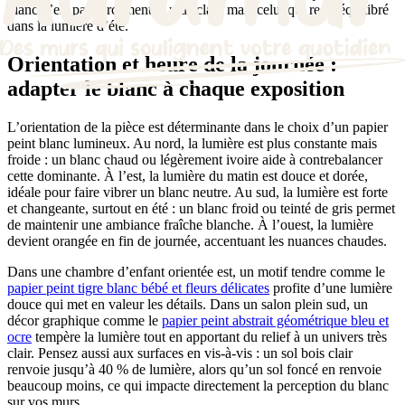
blanc n’est pas forcément le plus clair, mais celui qui reste équilibré
dans la lumière d’été.
Orientation et heure de la journée :
adapter le blanc à chaque exposition
L’orientation de la pièce est déterminante dans le choix d’un papier
peint blanc lumineux. Au nord, la lumière est plus constante mais
froide : un blanc chaud ou légèrement ivoire aide à contrebalancer
cette dominante. À l’est, la lumière du matin est douce et dorée,
idéale pour faire vibrer un blanc neutre. Au sud, la lumière est forte
et changeante, surtout en été : un blanc froid ou teinté de gris permet
de maintenir une ambiance fraîche blanche. À l’ouest, la lumière
devient orangée en fin de journée, accentuant les nuances chaudes.
Dans une chambre d’enfant orientée est, un motif tendre comme le
papier peint tigre blanc bébé et fleurs délicates
profite d’une lumière
douce qui met en valeur les détails. Dans un salon plein sud, un
décor graphique comme le
papier peint abstrait géométrique bleu et
ocre
tempère la lumière tout en apportant du relief à un univers très
clair. Pensez aussi aux surfaces en vis-à-vis : un sol bois clair
renvoie jusqu’à 40 % de lumière, alors qu’un sol foncé en renvoie
beaucoup moins, ce qui impacte directement la percep­tion du blanc
sur vos murs.