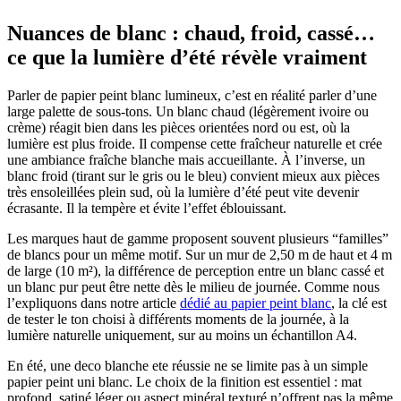
Nuances de blanc : chaud, froid, cassé…
ce que la lumière d’été révèle vraiment
Parler de papier peint blanc lumineux, c’est en réalité parler d’une
large palette de sous-tons. Un blanc chaud (légèrement ivoire ou
crème) réagit bien dans les pièces orientées nord ou est, où la
lumière est plus froide. Il compense cette fraîcheur naturelle et crée
une ambiance fraîche blanche mais accueillante. À l’inverse, un
blanc froid (tirant sur le gris ou le bleu) convient mieux aux pièces
très ensoleillées plein sud, où la lumière d’été peut vite devenir
écrasante. Il la tempère et évite l’effet éblouissant.
Les marques haut de gamme proposent souvent plusieurs “familles”
de blancs pour un même motif. Sur un mur de 2,50 m de haut et 4 m
de large (10 m²), la différence de perception entre un blanc cassé et
un blanc pur peut être nette dès le milieu de journée. Comme nous
l’expliquons dans notre article
dédié au papier peint blanc
, la clé est
de tester le ton choisi à différents moments de la journée, à la
lumière naturelle uniquement, sur au moins un échantillon A4.
En été, une deco blanche ete réussie ne se limite pas à un simple
papier peint uni blanc. Le choix de la finition est essentiel : mat
profond, satiné léger ou aspect minéral texturé n’offrent pas la même