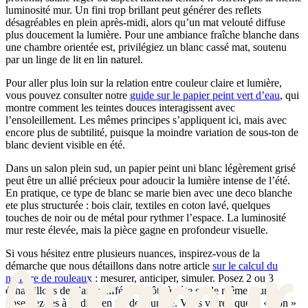
luminosité mur. Un fini trop brillant peut générer des reflets
désagréables en plein après-midi, alors qu’un mat velouté diffuse
plus doucement la lumière. Pour une ambiance fraîche blanche dans
une chambre orientée est, privilégiez un blanc cassé mat, soutenu
par un linge de lit en lin naturel.
Pour aller plus loin sur la relation entre couleur claire et lumière,
vous pouvez consulter notre
guide sur le papier peint vert d’eau
, qui
montre comment les teintes douces interagissent avec
l’ensoleillement. Les mêmes principes s’appliquent ici, mais avec
encore plus de subtilité, puisque la moindre variation de sous-ton de
blanc devient visible en été.
Dans un salon plein sud, un papier peint uni blanc légèrement grisé
peut être un allié précieux pour adoucir la lumière intense de l’été.
En pratique, ce type de blanc se marie bien avec une deco blanche
ete plus structurée : bois clair, textiles en coton lavé, quelques
touches de noir ou de métal pour rythmer l’espace. La luminosité
mur reste élevée, mais la pièce gagne en profondeur visuelle.
Si vous hésitez entre plusieurs nuances, inspirez-vous de la
démarche que nous détaillons dans notre article
sur le calcul du
nombre de rouleaux
: mesurer, anticiper, simuler. Posez 2 ou 3
échantillons de blancs différents côte à côte sur le même mur et
observez-les à midi et en fin de journée. Vous verrez que le « bon »