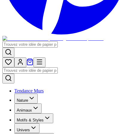
Tendance Murs
Nature
Animaux
Motifs & Styles
Univers