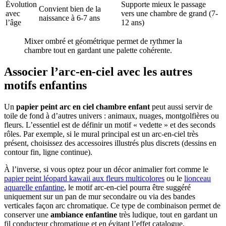
Évolution
Supporte mieux le passage
Convient bien de la
avec
vers une chambre de grand (7-
naissance à 6-7 ans
l’âge
12 ans)
Mixer ombré et géométrique permet de rythmer la
chambre tout en gardant une palette cohérente.
Associer l’arc-en-ciel avec les autres
motifs enfantins
Un
papier peint arc en ciel chambre enfant
peut aussi servir de
toile de fond à d’autres univers : animaux, nuages, montgolfières ou
fleurs. L’essentiel est de définir un motif « vedette » et des seconds
rôles. Par exemple, si le mural principal est un arc-en-ciel très
présent, choisissez des accessoires illustrés plus discrets (dessins en
contour fin, ligne continue).
À l’inverse, si vous optez pour un décor animalier fort comme le
papier peint léopard kawaii aux fleurs multicolores
ou le
lionceau
aquarelle enfantine
, le motif arc-en-ciel pourra être suggéré
uniquement sur un pan de mur secondaire ou via des bandes
verticales façon arc chromatique. Ce type de combinaison permet de
conserver une
ambiance enfantine
très ludique, tout en gardant un
fil conducteur chromatique et en évitant l’effet catalogue.