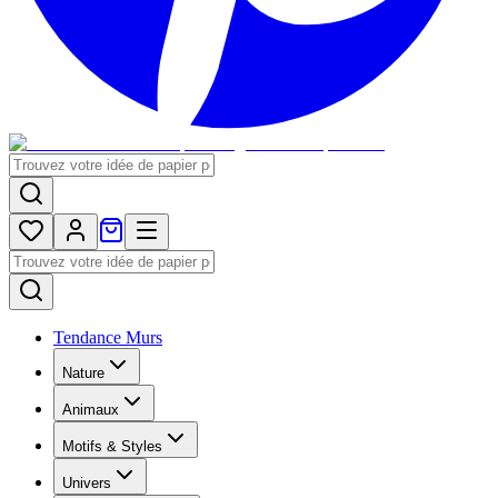
Tendance Murs
Nature
Animaux
Motifs & Styles
Univers