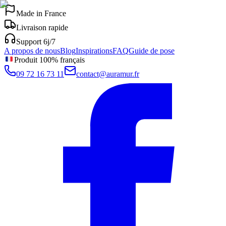
Made in France
Livraison rapide
Support 6j/7
A propos de nous
Blog
Inspirations
FAQ
Guide de pose
Produit 100% français
09 72 16 73 11
contact@auramur.fr