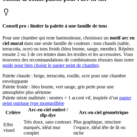
Conseil pro : limiter la palette à une famille de tons
Pour une chambre qui reste harmonieuse, choisissez un
motif arc en
ciel mural
dans une seule famille de couleurs : tons chauds (sable,
terracotta, ocre) ou tons froids (bleu brume, sauge, menthe). Répétez
ensuite 2 ou 3 de ces teintes dans les textiles et les accessoires. Vous
trouverez des recommandations de combinaisons réussies dans notre
guide pour bien choisir le papier peint de chambre
.
Palette chaude : beige, terracotta, rouille, ocre pour une chambre
enveloppante
Palette froide : bleu brume, vert sauge, gris perle pour une
atmosphère plus aérienne
Palette mixte maîtrisée : neutres + 1 accent vif, inspirée d’un
papier
peint onirique type montgolfière
Arc-en-ciel ombré /
Critère
Arc-en-ciel géométrique
dip-dye
Très doux, sans contours
Plus graphique, structure
Effet
marqués, idéal mur
l’espace, idéal tête de lit ou
visuel
complet
niche