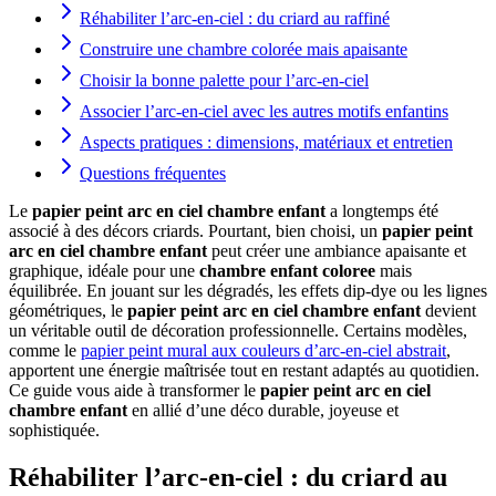
Réhabiliter l’arc-en-ciel : du criard au raffiné
Construire une chambre colorée mais apaisante
Choisir la bonne palette pour l’arc-en-ciel
Associer l’arc-en-ciel avec les autres motifs enfantins
Aspects pratiques : dimensions, matériaux et entretien
Questions fréquentes
Le
papier peint arc en ciel chambre enfant
a longtemps été
associé à des décors criards. Pourtant, bien choisi, un
papier peint
arc en ciel chambre enfant
peut créer une ambiance apaisante et
graphique, idéale pour une
chambre enfant coloree
mais
équilibrée. En jouant sur les dégradés, les effets dip-dye ou les lignes
géométriques, le
papier peint arc en ciel chambre enfant
devient
un véritable outil de décoration professionnelle. Certains modèles,
comme le
papier peint mural aux couleurs d’arc-en-ciel abstrait
,
apportent une énergie maîtrisée tout en restant adaptés au quotidien.
Ce guide vous aide à transformer le
papier peint arc en ciel
chambre enfant
en allié d’une déco durable, joyeuse et
sophistiquée.
Réhabiliter l’arc-en-ciel : du criard au