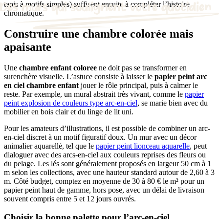
tapis à motifs simples) suffisent ensuite à compléter l’histoire
chromatique.
Construire une chambre colorée mais
apaisante
Une
chambre enfant coloree
ne doit pas se transformer en
surenchère visuelle. L’astuce consiste à laisser le
papier peint arc
en ciel chambre enfant
jouer le rôle principal, puis à calmer le
reste. Par exemple, un mural abstrait très vivant, comme le
papier
peint explosion de couleurs type arc-en-ciel
, se marie bien avec du
mobilier en bois clair et du linge de lit uni.
Pour les amateurs d’illustrations, il est possible de combiner un arc-
en-ciel discret à un motif figuratif doux. Un mur avec un décor
animalier aquarellé, tel que le
papier peint lionceau aquarelle
, peut
dialoguer avec des arcs-en-ciel aux couleurs reprises des fleurs ou
du pelage. Les lés sont généralement proposés en largeur 50 cm à 1
m selon les collections, avec une hauteur standard autour de 2,60 à 3
m. Côté budget, comptez en moyenne de 30 à 80 € le m² pour un
papier peint haut de gamme, hors pose, avec un délai de livraison
souvent compris entre 5 et 12 jours ouvrés.
Choisir la bonne palette pour l’arc-en-ciel