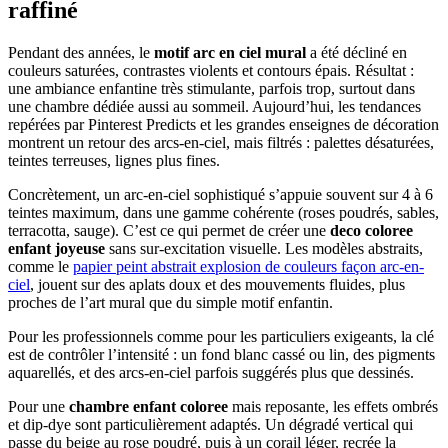
raffiné
Pendant des années, le
motif arc en ciel mural
a été décliné en
couleurs saturées, contrastes violents et contours épais. Résultat :
une ambiance enfantine très stimulante, parfois trop, surtout dans
une chambre dédiée aussi au sommeil. Aujourd’hui, les tendances
repérées par Pinterest Predicts et les grandes enseignes de décoration
montrent un retour des arcs-en-ciel, mais filtrés : palettes désaturées,
teintes terreuses, lignes plus fines.
Concrètement, un arc-en-ciel sophistiqué s’appuie souvent sur 4 à 6
teintes maximum, dans une gamme cohérente (roses poudrés, sables,
terracotta, sauge). C’est ce qui permet de créer une
deco coloree
enfant joyeuse
sans sur-excitation visuelle. Les modèles abstraits,
comme le
papier peint abstrait explosion de couleurs façon arc-en-
ciel
, jouent sur des aplats doux et des mouvements fluides, plus
proches de l’art mural que du simple motif enfantin.
Pour les professionnels comme pour les particuliers exigeants, la clé
est de contrôler l’intensité : un fond blanc cassé ou lin, des pigments
aquarellés, et des arcs-en-ciel parfois suggérés plus que dessinés.
Pour une
chambre enfant coloree
mais reposante, les effets ombrés
et dip-dye sont particulièrement adaptés. Un dégradé vertical qui
passe du beige au rose poudré, puis à un corail léger, recrée la