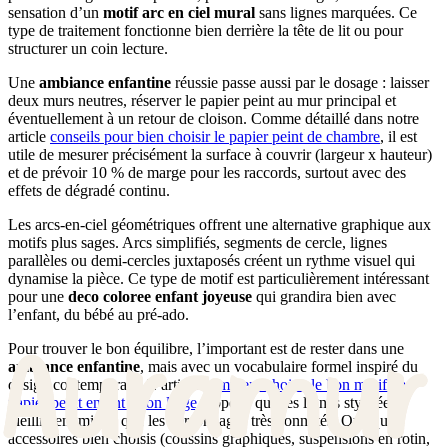
sensation d’un
motif arc en ciel mural
sans lignes marquées. Ce
type de traitement fonctionne bien derrière la tête de lit ou pour
structurer un coin lecture.
Une
ambiance enfantine
réussie passe aussi par le dosage : laisser
deux murs neutres, réserver le papier peint au mur principal et
éventuellement à un retour de cloison. Comme détaillé dans notre
article
conseils pour bien choisir le papier peint de chambre
, il est
utile de mesurer précisément la surface à couvrir (largeur x hauteur)
et de prévoir 10 % de marge pour les raccords, surtout avec des
effets de dégradé continu.
Les arcs-en-ciel géométriques offrent une alternative graphique aux
motifs plus sages. Arcs simplifiés, segments de cercle, lignes
parallèles ou demi-cercles juxtaposés créent un rythme visuel qui
dynamise la pièce. Ce type de motif est particulièrement intéressant
pour une
deco coloree enfant joyeuse
qui grandira bien avec
l’enfant, du bébé au pré-ado.
Pour trouver le bon équilibre, l’important est de rester dans une
ambiance enfantine
, mais avec un vocabulaire formel inspiré du
design contemporain. L’article
comment choisir le bon motif de
papier peint enfant selon l’âge
rappelle que les lignes stylisées
vieillissent mieux que les personnages très connotés. Quelques
accessoires bien choisis (coussins graphiques, suspensions en rotin,