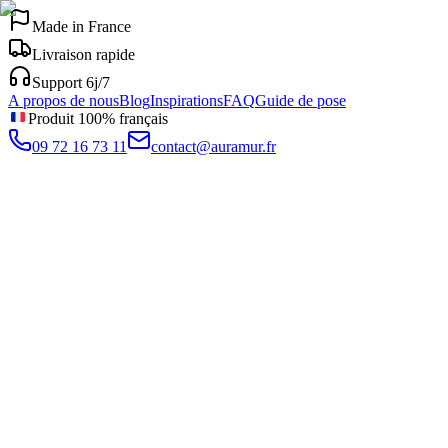
Made in France
Livraison rapide
Support 6j/7
A propos de nous
Blog
Inspirations
FAQ
Guide de pose
Produit 100% français
09 72 16 73 11
contact@auramur.fr