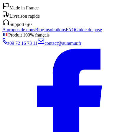
Made in France
Livraison rapide
Support 6j/7
A propos de nous
Blog
Inspirations
FAQ
Guide de pose
Produit 100% français
09 72 16 73 11
contact@auramur.fr