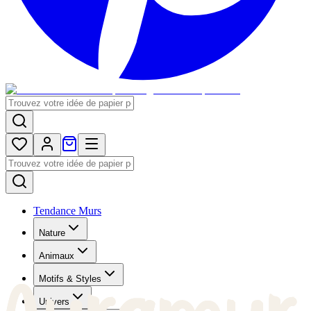
Tendance Murs
Nature
Animaux
Motifs & Styles
Univers