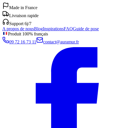
Made in France
Livraison rapide
Support 6j/7
A propos de nous
Blog
Inspirations
FAQ
Guide de pose
Produit 100% français
09 72 16 73 11
contact@auramur.fr