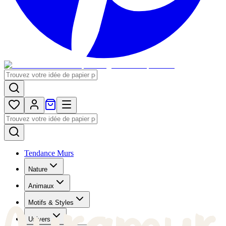
Tendance Murs
Nature
Animaux
Motifs & Styles
Univers