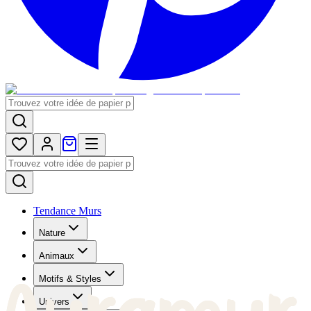
Tendance Murs
Nature
Animaux
Motifs & Styles
Univers