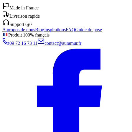
Made in France
Livraison rapide
Support 6j/7
A propos de nous
Blog
Inspirations
FAQ
Guide de pose
Produit 100% français
09 72 16 73 11
contact@auramur.fr