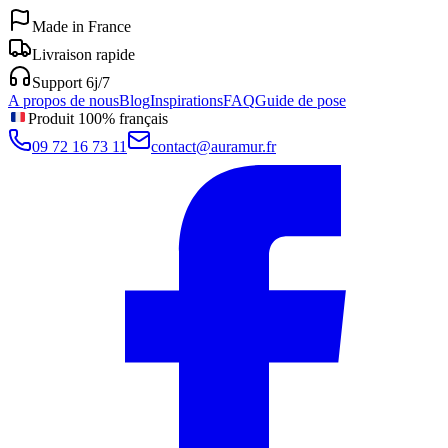
Made in France
Livraison rapide
Support 6j/7
A propos de nous
Blog
Inspirations
FAQ
Guide de pose
Produit 100% français
09 72 16 73 11
contact@auramur.fr