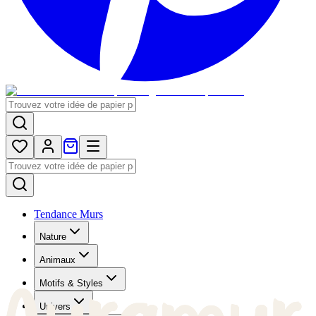
Tendance Murs
Nature
Animaux
Motifs & Styles
Univers