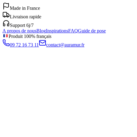
Made in France
Livraison rapide
Support 6j/7
A propos de nous
Blog
Inspirations
FAQ
Guide de pose
Produit 100% français
09 72 16 73 11
contact@auramur.fr