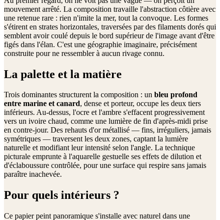
Au premier regard, on ne voit pas une vague — on perçoit un
mouvement arrêté. La composition travaille l'abstraction côtière avec
une retenue rare : rien n'imite la mer, tout la convoque. Les formes
s'étirent en strates horizontales, traversées par des filaments dorés qui
semblent avoir coulé depuis le bord supérieur de l'image avant d'être
figés dans l'élan. C'est une géographie imaginaire, précisément
construite pour ne ressembler à aucun rivage connu.
La palette et la matière
Trois dominantes structurent la composition : un
bleu profond
entre marine et canard
, dense et porteur, occupe les deux tiers
inférieurs. Au-dessus, l'ocre et l'ambre s'effacent progressivement
vers un ivoire chaud, comme une lumière de fin d'après-midi prise
en contre-jour. Des rehauts d'or métallisé — fins, irréguliers, jamais
symétriques — traversent les deux zones, captant la lumière
naturelle et modifiant leur intensité selon l'angle. La technique
picturale emprunte à l'aquarelle gestuelle ses effets de dilution et
d'éclaboussure contrôlée, pour une surface qui respire sans jamais
paraître inachevée.
Pour quels intérieurs ?
Ce papier peint panoramique s'installe avec naturel dans une