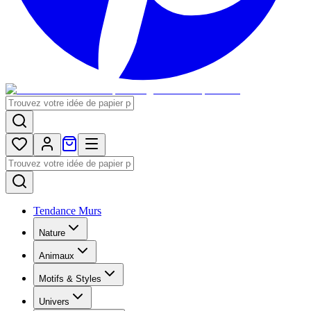
Tendance Murs
Nature
Animaux
Motifs & Styles
Univers