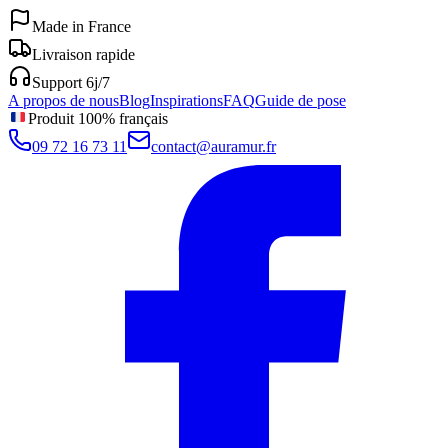
Made in France
Livraison rapide
Support 6j/7
A propos de nous
Blog
Inspirations
FAQ
Guide de pose
Produit 100% français
09 72 16 73 11
contact@auramur.fr