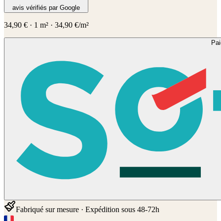
avis vérifiés par Google
34,90
€
·
1
m² ·
34,90
€/m²
Pa
Fabriqué sur mesure · Expédition sous 48-72h