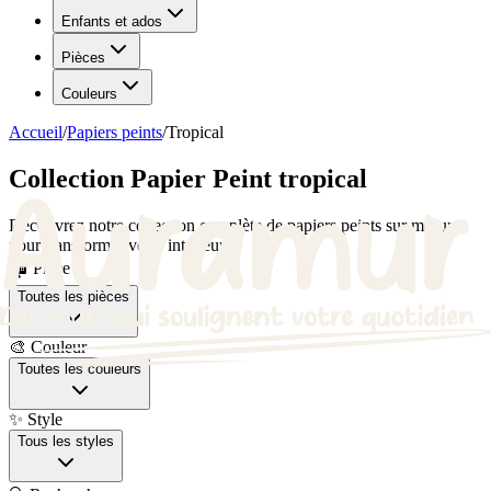
Enfants et ados
Pièces
Couleurs
Accueil
/
Papiers peints
/
Tropical
Collection Papier Peint tropical
Découvrez notre collection complète de papiers peints sur mesure
pour transformer votre intérieur.
🏠 Pièce
Toutes les pièces
🎨 Couleur
Toutes les couleurs
✨ Style
Tous les styles