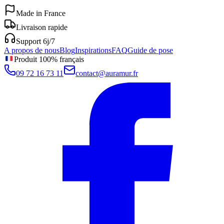
Made in France
Livraison rapide
Support 6j/7
A propos de nous
Blog
Inspirations
FAQ
Guide de pose
Produit 100% français
09 72 16 73 11
contact@auramur.fr