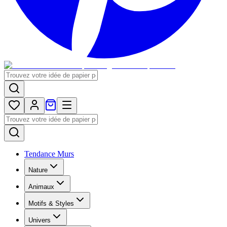
Tendance Murs
Nature
Animaux
Motifs & Styles
Univers