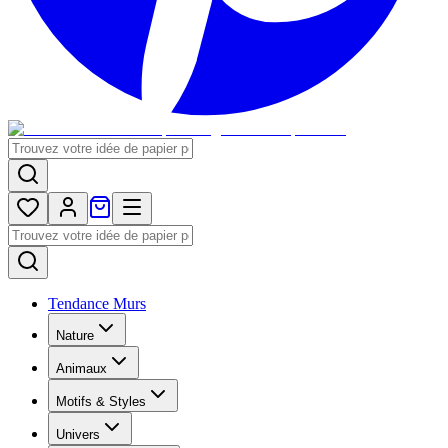
Tendance Murs
Nature
Animaux
Motifs & Styles
Univers