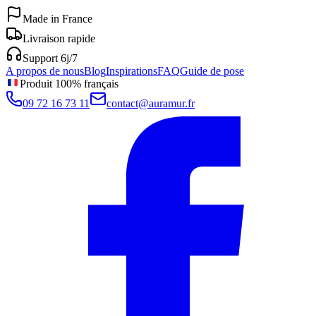
Made in France
Livraison rapide
Support 6j/7
A propos de nous
Blog
Inspirations
FAQ
Guide de pose
Produit 100% français
09 72 16 73 11
contact@auramur.fr