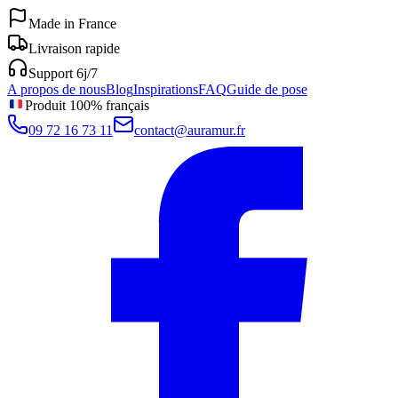
Made in France
Livraison rapide
Support 6j/7
A propos de nous
Blog
Inspirations
FAQ
Guide de pose
Produit 100% français
09 72 16 73 11
contact@auramur.fr