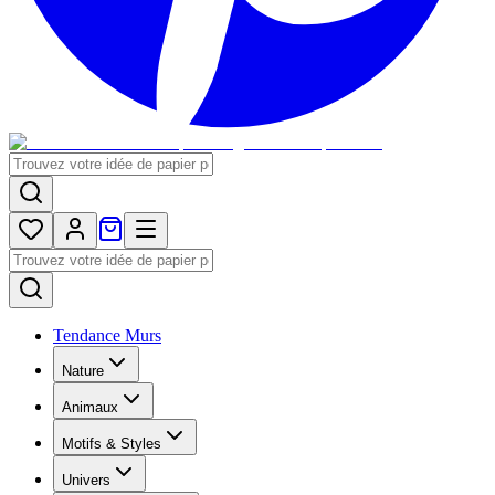
Tendance Murs
Nature
Animaux
Motifs & Styles
Univers