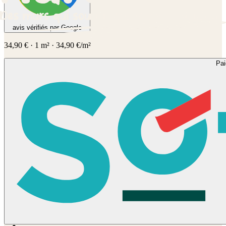
avis vérifiés par Google
34,90
€
·
1
m² ·
34,90
€/m²
Pa