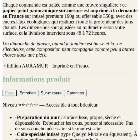
Chaque commande est traitée comme une œuvre singulière : ce
papier peint panoramique sur-mesure
est
imprimé à la demande
en France
sur intissé premium 190g ou effet sable 350g, avec des
encres latex écologiques qui restituent toute la profondeur des tons
chauds. Les dimensions sont ajustées au millimètre selon votre
surface, et la livraison intervient sous 48 à 72 heures.
Un dimanche de janvier, quand la lumière est basse et la rue
silencieuse, cette composition tient compagnie comme peu d'autres
choses dans une pièce.
✦
Édition AURAMUR · Imprimé en France
Informations produit
Pose
Entretien
Sur-mesure
Garanties
Niveau
⭐⭐☆☆☆
— Accessible à tout bricoleur
•
Préparation du mur
: surface lisse, propre, sèche et
dépoussiérée. Reboucher les trous, poncer si nécessaire. Pas
de sous-couche nécessaire si le mur est sain.
•
Colle spéciale intissé
(type Quelyd Murale ou équivalent). À
appliquer directement au mur, pas sur le lé.