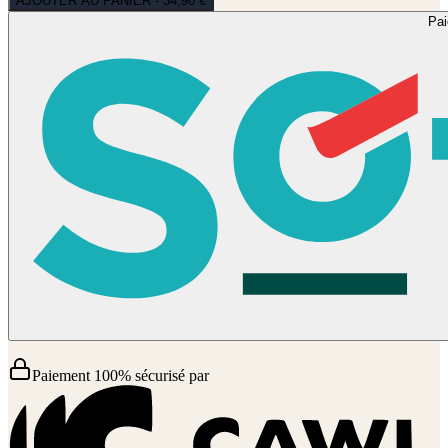
AJOUTER AU PANIER - 34,90 €
Pa
Paiement 100% sécurisé par