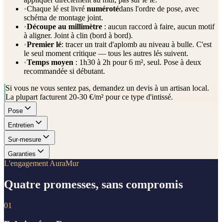
•
Chaque lé est livré
numéroté
dans l'ordre de pose, avec
schéma de montage joint.
•
Découpe au millimètre
: aucun raccord à faire, aucun motif
à aligner. Joint à clin (bord à bord).
•
Premier lé
: tracer un trait d'aplomb au niveau à bulle. C'est
le seul moment critique — tous les autres lés suivent.
•
Temps moyen
: 1h30 à 2h pour 6 m², seul. Pose à deux
recommandée si débutant.
Si vous ne vous sentez pas, demandez un devis à un artisan local.
La plupart facturent 20-30 €/m² pour ce type d'intissé.
Pose
Entretien
Sur-mesure
Garanties
L'engagement AuraMur
Quatre promesses, sans compromis
01