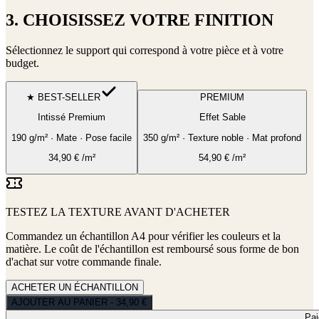
3. CHOISISSEZ VOTRE FINITION
Sélectionnez le support qui correspond à votre pièce et à votre
budget.
★ BEST-SELLER
PREMIUM
Intissé Premium
Effet Sable
190 g/m² · Mate · Pose facile
350 g/m² · Texture noble · Mat profond
34,90
€
/m²
54,90
€
/m²
TESTEZ LA TEXTURE AVANT D'ACHETER
Commandez un échantillon A4 pour vérifier les couleurs et la
matière. Le coût de l'échantillon est remboursé sous forme de bon
d'achat sur votre commande finale.
ACHETER UN ÉCHANTILLON
AJOUTER AU PANIER - 34,90 €
Pa