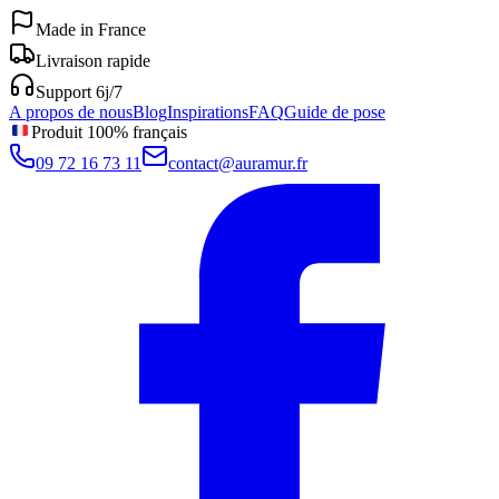
Made in France
Livraison rapide
Support 6j/7
A propos de nous
Blog
Inspirations
FAQ
Guide de pose
Produit 100% français
09 72 16 73 11
contact@auramur.fr