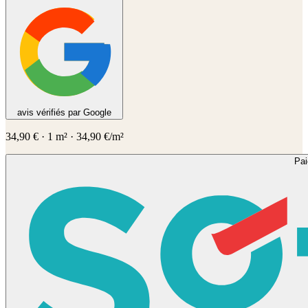
avis vérifiés par Google
34,90
€
·
1
m² ·
34,90
€/m²
Pa