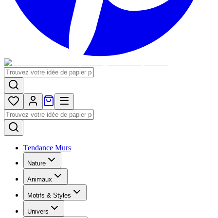
Tendance Murs
Nature
Animaux
Motifs & Styles
Univers