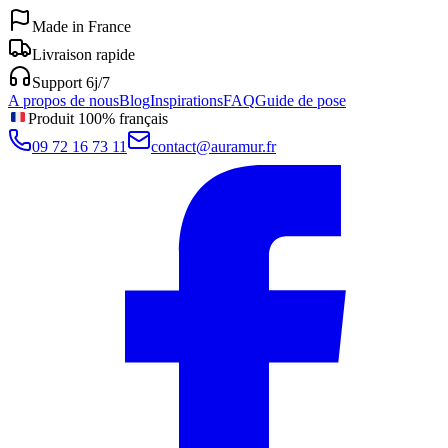
Made in France
Livraison rapide
Support 6j/7
A propos de nous
Blog
Inspirations
FAQ
Guide de pose
Produit 100% français
09 72 16 73 11
contact@auramur.fr