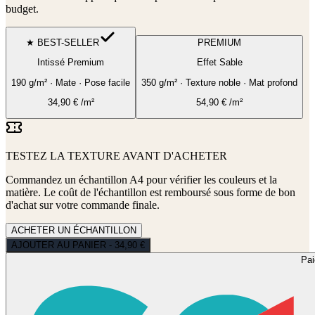
budget.
★ BEST-SELLER
PREMIUM
Intissé Premium
Effet Sable
190 g/m² · Mate · Pose facile
350 g/m² · Texture noble · Mat profond
34,90
€
/m²
54,90
€
/m²
TESTEZ LA TEXTURE AVANT D'ACHETER
Commandez un échantillon A4 pour vérifier les couleurs et la
matière. Le coût de l'échantillon est remboursé sous forme de bon
d'achat sur votre commande finale.
ACHETER UN ÉCHANTILLON
AJOUTER AU PANIER - 34,90 €
Pa