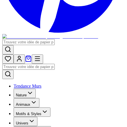
Tendance Murs
Nature
Animaux
Motifs & Styles
Univers