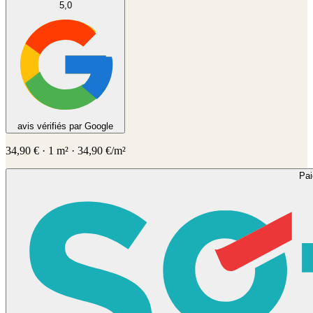
5,0
avis vérifiés par Google
34,90
€
·
1
m² ·
34,90
€/m²
Pa