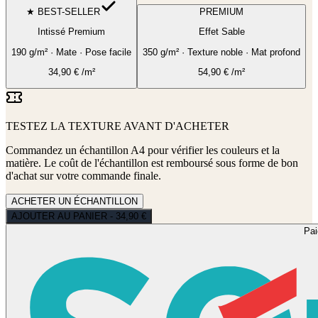
★ BEST-SELLER
PREMIUM
Intissé Premium
Effet Sable
190 g/m² · Mate · Pose facile
350 g/m² · Texture noble · Mat profond
34,90
€
/m²
54,90
€
/m²
TESTEZ LA TEXTURE AVANT D'ACHETER
Commandez un échantillon A4 pour vérifier les couleurs et la
matière. Le coût de l'échantillon est remboursé sous forme de bon
d'achat sur votre commande finale.
ACHETER UN ÉCHANTILLON
AJOUTER AU PANIER - 34,90 €
Pa