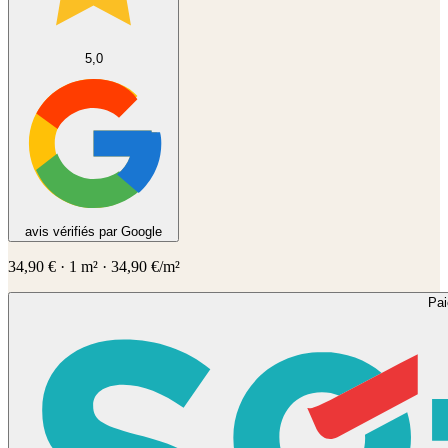
5,0
avis vérifiés par Google
34,90
€
·
1
m² ·
34,90
€/m²
Pa