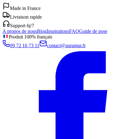
Made in France
Livraison rapide
Support 6j/7
A propos de nous
Blog
Inspirations
FAQ
Guide de pose
Produit 100% français
09 72 16 73 11
contact@auramur.fr