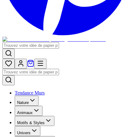
Tendance Murs
Nature
Animaux
Motifs & Styles
Univers