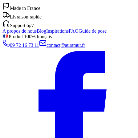
Made in France
Livraison rapide
Support 6j/7
A propos de nous
Blog
Inspirations
FAQ
Guide de pose
Produit 100% français
09 72 16 73 11
contact@auramur.fr