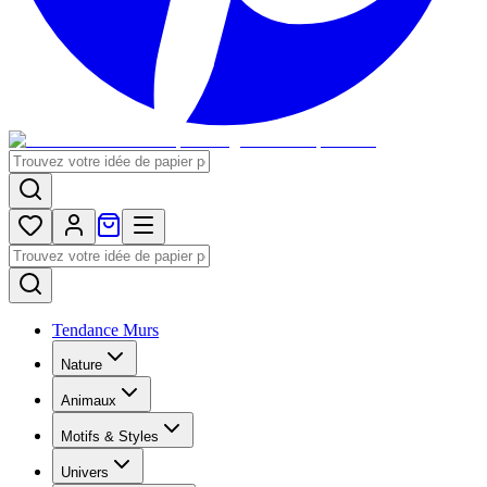
Tendance Murs
Nature
Animaux
Motifs & Styles
Univers