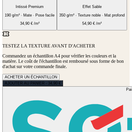
Intissé Premium
Effet Sable
190 g/m² · Mate · Pose facile
350 g/m² · Texture noble · Mat profond
34,90
€
/m²
54,90
€
/m²
TESTEZ LA TEXTURE AVANT D'ACHETER
Commandez un échantillon A4 pour vérifier les couleurs et la
matière. Le coût de l'échantillon est remboursé sous forme de bon
d'achat sur votre commande finale.
ACHETER UN ÉCHANTILLON
AJOUTER AU PANIER - 34,90 €
Pa