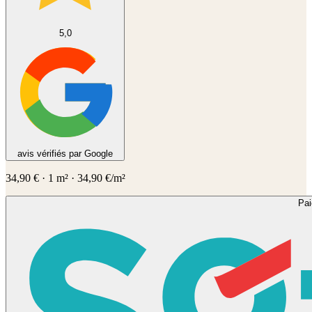
5,0
avis vérifiés par Google
34,90
€
·
1
m² ·
34,90
€/m²
Pa