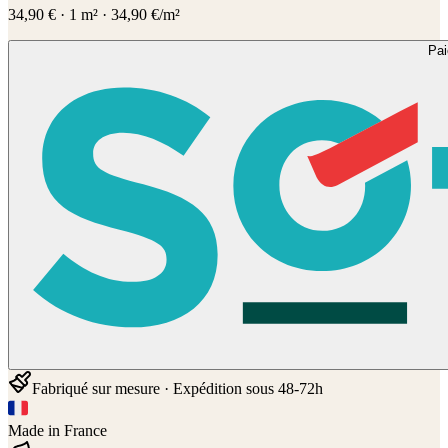
34,90
€
·
1
m² ·
34,90
€/m²
Pa
Fabriqué sur mesure · Expédition sous 48-72h
Made in France