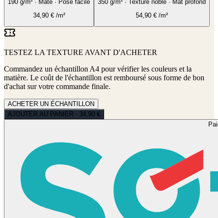
190 g/m² · Mate · Pose facile
350 g/m² · Texture noble · Mat profond
34,90
€
/m²
54,90
€
/m²
TESTEZ LA TEXTURE AVANT D'ACHETER
Commandez un échantillon A4 pour vérifier les couleurs et la
matière. Le coût de l'échantillon est remboursé sous forme de bon
d'achat sur votre commande finale.
ACHETER UN ÉCHANTILLON
AJOUTER AU PANIER - 34,90 €
Pa