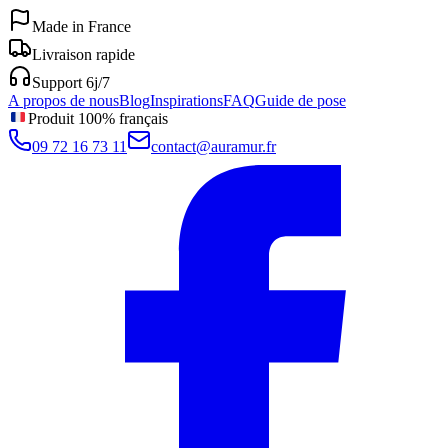
Made in France
Livraison rapide
Support 6j/7
A propos de nous
Blog
Inspirations
FAQ
Guide de pose
Produit 100% français
09 72 16 73 11
contact@auramur.fr