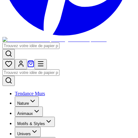
Tendance Murs
Nature
Animaux
Motifs & Styles
Univers