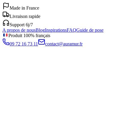
Made in France
Livraison rapide
Support 6j/7
A propos de nous
Blog
Inspirations
FAQ
Guide de pose
Produit 100% français
09 72 16 73 11
contact@auramur.fr