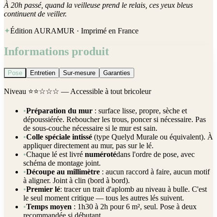
À 20h passé, quand la veilleuse prend le relais, ces yeux bleus
continuent de veiller.
✦
Édition AURAMUR · Imprimé en France
Informations produit
Pose
Entretien
Sur-mesure
Garanties
Niveau
⭐⭐☆☆☆
— Accessible à tout bricoleur
•
Préparation du mur
: surface lisse, propre, sèche et
dépoussiérée. Reboucher les trous, poncer si nécessaire. Pas
de sous-couche nécessaire si le mur est sain.
•
Colle spéciale intissé
(type Quelyd Murale ou équivalent). À
appliquer directement au mur, pas sur le lé.
•
Chaque lé est livré
numéroté
dans l'ordre de pose, avec
schéma de montage joint.
•
Découpe au millimètre
: aucun raccord à faire, aucun motif
à aligner. Joint à clin (bord à bord).
•
Premier lé
: tracer un trait d'aplomb au niveau à bulle. C'est
le seul moment critique — tous les autres lés suivent.
•
Temps moyen
: 1h30 à 2h pour 6 m², seul. Pose à deux
recommandée si débutant.