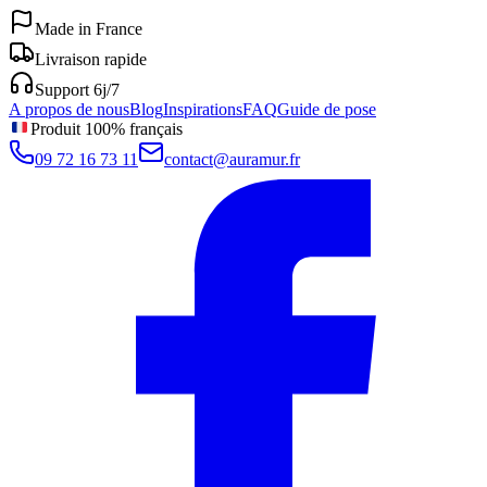
Made in France
Livraison rapide
Support 6j/7
A propos de nous
Blog
Inspirations
FAQ
Guide de pose
Produit 100% français
09 72 16 73 11
contact@auramur.fr