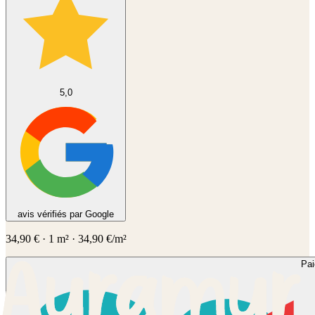
5,0
avis vérifiés par Google
34,90
€
·
1
m² ·
34,90
€/m²
Pa