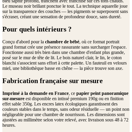
bleu saphir profond, tranchent avec franchise sur ces tons chauds.
Le museau noir brillant ponctue le tout. La technique aquarelle joue
sur la transparence des couches — les pigments se superposent sans
s'écraser, créant une sensation de profondeur douce, sans dureté.
Pour quels intérieurs ?
Conçu d'abord pour la
chambre de bébé
, où ce format portrait
grand format crée une présence rassurante sans surcharger l'espace.
Fonctionne aussi très bien dans une chambre d'enfant plus grande,
posé sur le mur de tête de lit. Le bois naturel clair, le lin, le coton
blanchi s'associent sans effort à cette palette. Un fauteuil en velours
miel, une bibliothèque basse en chêne — la pièce trouve son axe.
Fabrication française sur mesure
Imprimé à la demande en France
, ce
papier peint panoramique
sur-mesure
est disponible en intissé premium 190g ou en finition
effet sable 350g. Les encres latex écologiques garantissent des
couleurs stables dans le temps, sans odeur résiduelle — un point non
négligeable pour une chambre de nourrisson. Les dimensions sont
ajustées au millimètre selon votre relevé, avec livraison sous 48 à 72
heures.