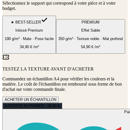
Sélectionnez le support qui correspond à votre pièce et à votre
budget.
★ BEST-SELLER
PREMIUM
Intissé Premium
Effet Sable
190 g/m² · Mate · Pose facile
350 g/m² · Texture noble · Mat profond
34,90
€
/m²
54,90
€
/m²
TESTEZ LA TEXTURE AVANT D'ACHETER
Commandez un échantillon A4 pour vérifier les couleurs et la
matière. Le coût de l'échantillon est remboursé sous forme de bon
d'achat sur votre commande finale.
ACHETER UN ÉCHANTILLON
AJOUTER AU PANIER - 34,90 €
Pa