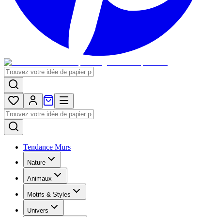
Tendance Murs
Nature
Animaux
Motifs & Styles
Univers