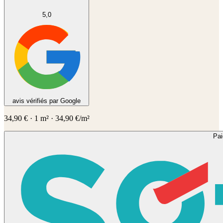
5,0
avis vérifiés par Google
34,90
€
·
1
m² ·
34,90
€/m²
Pa