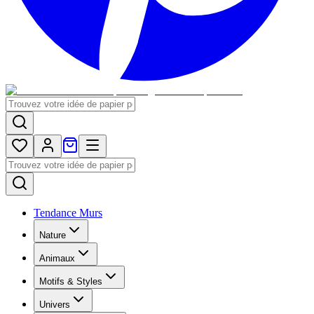
Tendance Murs
Nature
Animaux
Motifs & Styles
Univers