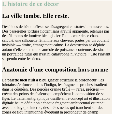
L'histoire de ce décor
La ville tombe. Elle reste.
Des blocs de béton céleste se désagrègent en strates luminescentes.
Des passerelles tordues flottent sans gravité apparente, retenues par
des filaments de lumière bleu glacier. Et au cœur de ce chaos
calculé, une silhouette féminine aux cheveux portés par un courant
invisible — droite, étrangement calme. La destruction se déploie
autour d'elle comme une auréole de puissance contenue, dessinant
un portrait de futur qui n'est ni catastrophe ni victoire : juste l'instant
suspendu entre les deux.
Anatomie d'une composition hors norme
La
palette bleu nuit à bleu glacier
structure la profondeur : les
lointains s'enfoncent dans l'indigo, les fragments proches irradient
dans le céruléen. Des percées orange brûlé — rares, précises —
créent des points de chaleur qui empêchent la composition de se
figer. Le traitement graphique oscille entre concept art et illustration
digitale haute définition : chaque fragment architectural est rendu
avec une logique interne, des arêtes nettes qui tranchent sur des
zones de flou intentionnel évoquant la profondeur de champ