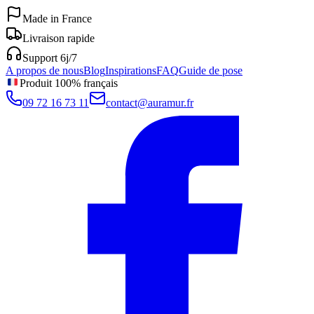
Made in France
Livraison rapide
Support 6j/7
A propos de nous
Blog
Inspirations
FAQ
Guide de pose
Produit 100% français
09 72 16 73 11
contact@auramur.fr