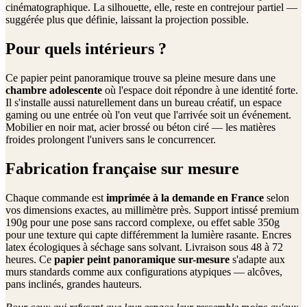
cinématographique. La silhouette, elle, reste en contrejour partiel —
suggérée plus que définie, laissant la projection possible.
Pour quels intérieurs ?
Ce papier peint panoramique trouve sa pleine mesure dans une
chambre adolescente
où l'espace doit répondre à une identité forte.
Il s'installe aussi naturellement dans un bureau créatif, un espace
gaming ou une entrée où l'on veut que l'arrivée soit un événement.
Mobilier en noir mat, acier brossé ou béton ciré — les matières
froides prolongent l'univers sans le concurrencer.
Fabrication française sur mesure
Chaque commande est
imprimée à la demande en France
selon
vos dimensions exactes, au millimètre près. Support intissé premium
190g pour une pose sans raccord complexe, ou effet sable 350g
pour une texture qui capte différemment la lumière rasante. Encres
latex écologiques à séchage sans solvant. Livraison sous 48 à 72
heures. Ce
papier peint panoramique sur-mesure
s'adapte aux
murs standards comme aux configurations atypiques — alcôves,
pans inclinés, grandes hauteurs.