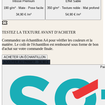
Intissé Premium
Effet Sable
190 g/m² · Mate · Pose facile
350 g/m² · Texture noble · Mat profond
34,90
€
/m²
54,90
€
/m²
TESTEZ LA TEXTURE AVANT D'ACHETER
Commandez un échantillon A4 pour vérifier les couleurs et la
matière. Le coût de l'échantillon est remboursé sous forme de bon
d'achat sur votre commande finale.
ACHETER UN ÉCHANTILLON
AJOUTER AU PANIER - 34,90 €
Pa