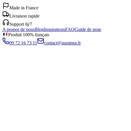
Made in France
Livraison rapide
Support 6j/7
A propos de nous
Blog
Inspirations
FAQ
Guide de pose
Produit 100% français
09 72 16 73 11
contact@auramur.fr