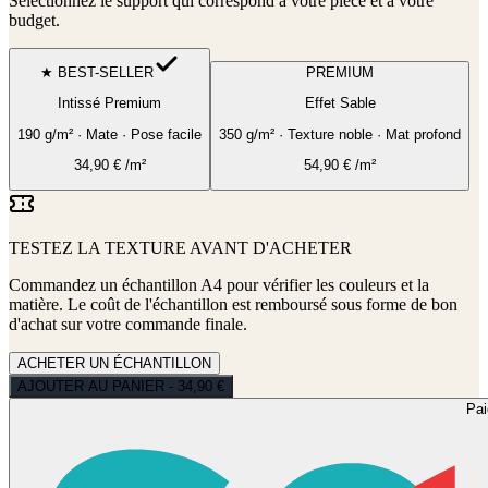
Sélectionnez le support qui correspond à votre pièce et à votre
budget.
★ BEST-SELLER
PREMIUM
Intissé Premium
Effet Sable
190 g/m² · Mate · Pose facile
350 g/m² · Texture noble · Mat profond
34,90
€
/m²
54,90
€
/m²
TESTEZ LA TEXTURE AVANT D'ACHETER
Commandez un échantillon A4 pour vérifier les couleurs et la
matière. Le coût de l'échantillon est remboursé sous forme de bon
d'achat sur votre commande finale.
ACHETER UN ÉCHANTILLON
AJOUTER AU PANIER - 34,90 €
Pa