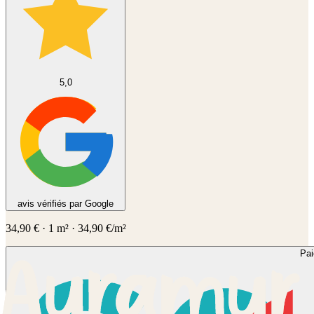
5,0
avis vérifiés par Google
34,90
€
·
1
m² ·
34,90
€/m²
Pa