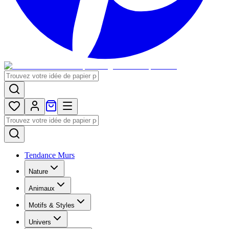
Tendance Murs
Nature
Animaux
Motifs & Styles
Univers