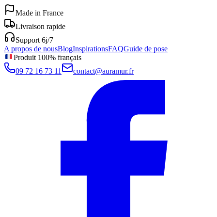
Made in France
Livraison rapide
Support 6j/7
A propos de nous
Blog
Inspirations
FAQ
Guide de pose
Produit 100% français
09 72 16 73 11
contact@auramur.fr