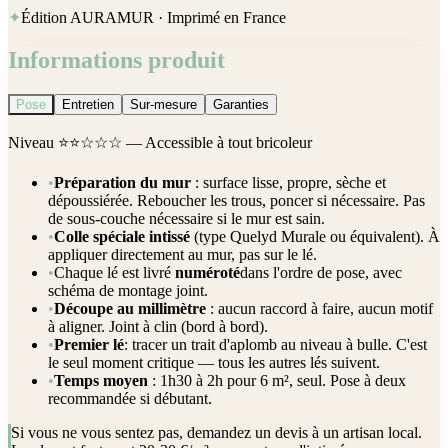
✦
Édition AURAMUR · Imprimé en France
Informations produit
Pose
Entretien
Sur-mesure
Garanties
Niveau
⭐⭐☆☆☆
— Accessible à tout bricoleur
•
Préparation du mur
: surface lisse, propre, sèche et
dépoussiérée. Reboucher les trous, poncer si nécessaire. Pas
de sous-couche nécessaire si le mur est sain.
•
Colle spéciale intissé
(type Quelyd Murale ou équivalent). À
appliquer directement au mur, pas sur le lé.
•
Chaque lé est livré
numéroté
dans l'ordre de pose, avec
schéma de montage joint.
•
Découpe au millimètre
: aucun raccord à faire, aucun motif
à aligner. Joint à clin (bord à bord).
•
Premier lé
: tracer un trait d'aplomb au niveau à bulle. C'est
le seul moment critique — tous les autres lés suivent.
•
Temps moyen
: 1h30 à 2h pour 6 m², seul. Pose à deux
recommandée si débutant.
Si vous ne vous sentez pas, demandez un devis à un artisan local.