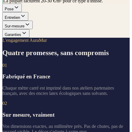
La plupart facturent 20-30 €/m² pour ce type d'intissé.
Pose
Entretien
Sur-mesure
Garanties
L'engagement AuraMur
Quatre promesses, sans compromis
01
Fabriqué en France
Chaque mètre carré est imprimé dans nos ateliers partenaires
français, avec des encres latex écologiques sans solvants.
02
Sur mesure, vraiment
Vos dimensions exactes, au millimètre près. Pas de chutes, pas de
raccord visible. Le décor s'adapte à votre mur.