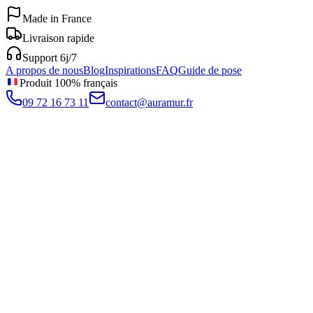
Made in France
Livraison rapide
Support 6j/7
A propos de nous
Blog
Inspirations
FAQ
Guide de pose
Produit 100% français
09 72 16 73 11
contact@auramur.fr