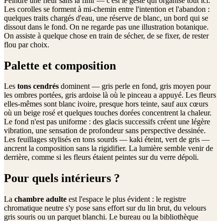
Peindre une fleur sans la finir — c'est le geste qui organise tout ici.
Les corolles se forment à mi-chemin entre l'intention et l'abandon :
quelques traits chargés d'eau, une réserve de blanc, un bord qui se
dissout dans le fond. On ne regarde pas une illustration botanique.
On assiste à quelque chose en train de sécher, de se fixer, de rester
flou par choix.
Palette et composition
Les
tons cendrés
dominent — gris perle en fond, gris moyen pour
les ombres portées, gris ardoise là où le pinceau a appuyé. Les fleurs
elles-mêmes sont blanc ivoire, presque hors teinte, sauf aux cœurs
où un beige rosé et quelques touches dorées concentrent la chaleur.
Le fond n'est pas uniforme : des glacis successifs créent une légère
vibration, une sensation de profondeur sans perspective dessinée.
Les feuillages stylisés en tons sourds — kaki éteint, vert de gris —
ancrent la composition sans la rigidifier. La lumière semble venir de
derrière, comme si les fleurs étaient peintes sur du verre dépoli.
Pour quels intérieurs ?
La
chambre adulte
est l'espace le plus évident : le registre
chromatique neutre s'y pose sans effort sur du lin brut, du velours
gris souris ou un parquet blanchi. Le bureau ou la bibliothèque