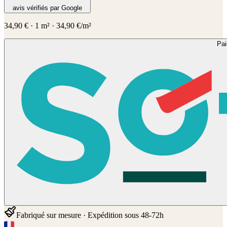
avis vérifiés par Google
34,90
€
·
1
m² ·
34,90
€/m²
Pa
Fabriqué sur mesure · Expédition sous 48-72h