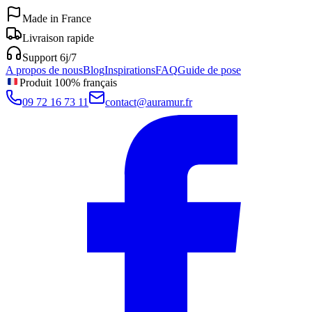
Made in France
Livraison rapide
Support 6j/7
A propos de nous
Blog
Inspirations
FAQ
Guide de pose
Produit 100% français
09 72 16 73 11
contact@auramur.fr