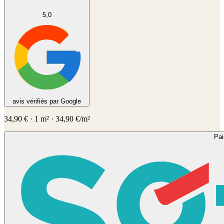
5,0
avis vérifiés par Google
34,90
€
·
1
m² ·
34,90
€/m²
Pa