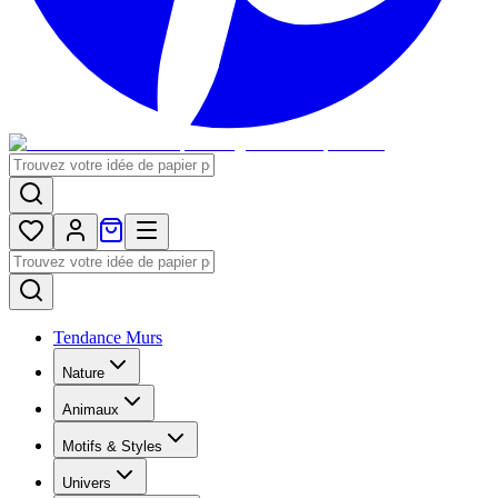
Tendance Murs
Nature
Animaux
Motifs & Styles
Univers