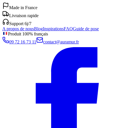
Made in France
Livraison rapide
Support 6j/7
A propos de nous
Blog
Inspirations
FAQ
Guide de pose
Produit 100% français
09 72 16 73 11
contact@auramur.fr