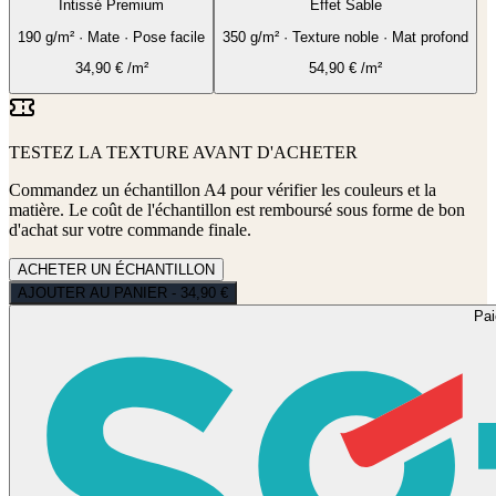
Intissé Premium
Effet Sable
190 g/m² · Mate · Pose facile
350 g/m² · Texture noble · Mat profond
34,90
€
/m²
54,90
€
/m²
TESTEZ LA TEXTURE AVANT D'ACHETER
Commandez un échantillon A4 pour vérifier les couleurs et la
matière. Le coût de l'échantillon est remboursé sous forme de bon
d'achat sur votre commande finale.
ACHETER UN ÉCHANTILLON
AJOUTER AU PANIER - 34,90 €
Pa