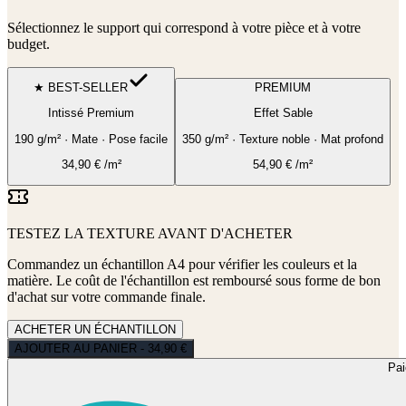
Sélectionnez le support qui correspond à votre pièce et à votre
budget.
★ BEST-SELLER
PREMIUM
Intissé Premium
Effet Sable
190 g/m² · Mate · Pose facile
350 g/m² · Texture noble · Mat profond
34,90
€
/m²
54,90
€
/m²
TESTEZ LA TEXTURE AVANT D'ACHETER
Commandez un échantillon A4 pour vérifier les couleurs et la
matière. Le coût de l'échantillon est remboursé sous forme de bon
d'achat sur votre commande finale.
ACHETER UN ÉCHANTILLON
AJOUTER AU PANIER - 34,90 €
Pa