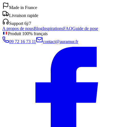
Made in France
Livraison rapide
Support 6j/7
A propos de nous
Blog
Inspirations
FAQ
Guide de pose
Produit 100% français
09 72 16 73 11
contact@auramur.fr