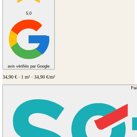
5,0
avis vérifiés par Google
34,90
€
·
1
m² ·
34,90
€/m²
Pa