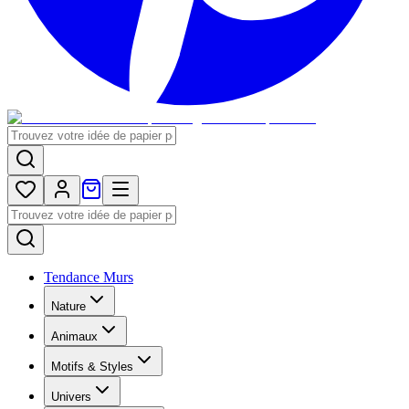
Tendance Murs
Nature
Animaux
Motifs & Styles
Univers