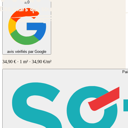
5,0
avis vérifiés par Google
34,90
€
·
1
m² ·
34,90
€/m²
Pa