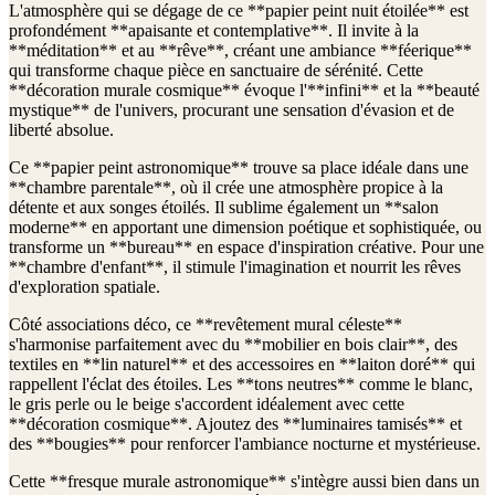
L'atmosphère qui se dégage de ce **papier peint nuit étoilée** est
profondément **apaisante et contemplative**. Il invite à la
**méditation** et au **rêve**, créant une ambiance **féerique**
qui transforme chaque pièce en sanctuaire de sérénité. Cette
**décoration murale cosmique** évoque l'**infini** et la **beauté
mystique** de l'univers, procurant une sensation d'évasion et de
liberté absolue.
Ce **papier peint astronomique** trouve sa place idéale dans une
**chambre parentale**, où il crée une atmosphère propice à la
détente et aux songes étoilés. Il sublime également un **salon
moderne** en apportant une dimension poétique et sophistiquée, ou
transforme un **bureau** en espace d'inspiration créative. Pour une
**chambre d'enfant**, il stimule l'imagination et nourrit les rêves
d'exploration spatiale.
Côté associations déco, ce **revêtement mural céleste**
s'harmonise parfaitement avec du **mobilier en bois clair**, des
textiles en **lin naturel** et des accessoires en **laiton doré** qui
rappellent l'éclat des étoiles. Les **tons neutres** comme le blanc,
le gris perle ou le beige s'accordent idéalement avec cette
**décoration cosmique**. Ajoutez des **luminaires tamisés** et
des **bougies** pour renforcer l'ambiance nocturne et mystérieuse.
Cette **fresque murale astronomique** s'intègre aussi bien dans un