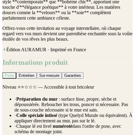
style **contemporain** que **bohème chic**, apportant une
touche d'**élégance poétique** à votre intérieur. Les matières
douces comme la **velours** ou la **soie** complètent
parfaitement cette ambiance céleste.
Offrez-vous cette invitation au voyage interstellaire, où chaque
regard vers vos murs devient une parenthèse enchantée sous la voûte
étoilée de vos rêves les plus beaux.
✦
Édition AURAMUR · Imprimé en France
Informations produit
Pose
Entretien
Sur-mesure
Garanties
Niveau
⭐⭐☆☆☆
— Accessible à tout bricoleur
•
Préparation du mur
: surface lisse, propre, sèche et
dépoussiérée. Reboucher les trous, poncer si nécessaire. Pas
de sous-couche nécessaire si le mur est sain.
•
Colle spéciale intissé
(type Quelyd Murale ou équivalent). À
appliquer directement au mur, pas sur le lé.
•
Chaque lé est livré
numéroté
dans l'ordre de pose, avec
schéma de montage joint.