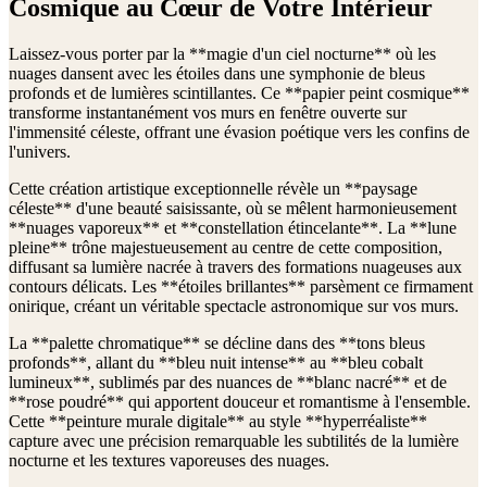
Cosmique au Cœur de Votre Intérieur
Laissez-vous porter par la **magie d'un ciel nocturne** où les
nuages dansent avec les étoiles dans une symphonie de bleus
profonds et de lumières scintillantes. Ce **papier peint cosmique**
transforme instantanément vos murs en fenêtre ouverte sur
l'immensité céleste, offrant une évasion poétique vers les confins de
l'univers.
Cette création artistique exceptionnelle révèle un **paysage
céleste** d'une beauté saisissante, où se mêlent harmonieusement
**nuages vaporeux** et **constellation étincelante**. La **lune
pleine** trône majestueusement au centre de cette composition,
diffusant sa lumière nacrée à travers des formations nuageuses aux
contours délicats. Les **étoiles brillantes** parsèment ce firmament
onirique, créant un véritable spectacle astronomique sur vos murs.
La **palette chromatique** se décline dans des **tons bleus
profonds**, allant du **bleu nuit intense** au **bleu cobalt
lumineux**, sublimés par des nuances de **blanc nacré** et de
**rose poudré** qui apportent douceur et romantisme à l'ensemble.
Cette **peinture murale digitale** au style **hyperréaliste**
capture avec une précision remarquable les subtilités de la lumière
nocturne et les textures vaporeuses des nuages.