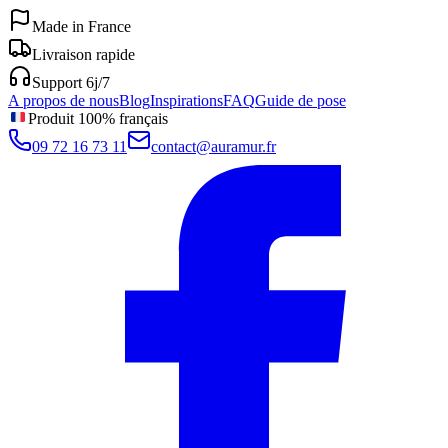
Made in France
Livraison rapide
Support 6j/7
A propos de nous
Blog
Inspirations
FAQ
Guide de pose
Produit 100% français
09 72 16 73 11
contact@auramur.fr