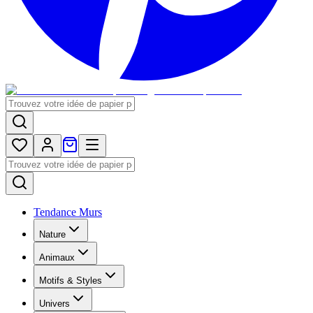
Tendance Murs
Nature
Animaux
Motifs & Styles
Univers