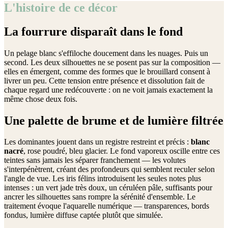
L'histoire de ce décor
La fourrure disparaît dans le fond
Un pelage blanc s'effiloche doucement dans les nuages. Puis un
second. Les deux silhouettes ne se posent pas sur la composition —
elles en émergent, comme des formes que le brouillard consent à
livrer un peu. Cette tension entre présence et dissolution fait de
chaque regard une redécouverte : on ne voit jamais exactement la
même chose deux fois.
Une palette de brume et de lumière filtrée
Les dominantes jouent dans un registre restreint et précis :
blanc
nacré
, rose poudré, bleu glacier. Le fond vaporeux oscille entre ces
teintes sans jamais les séparer franchement — les volutes
s'interpénètrent, créant des profondeurs qui semblent reculer selon
l'angle de vue. Les iris félins introduisent les seules notes plus
intenses : un vert jade très doux, un céruléen pâle, suffisants pour
ancrer les silhouettes sans rompre la sérénité d'ensemble. Le
traitement évoque l'aquarelle numérique — transparences, bords
fondus, lumière diffuse captée plutôt que simulée.