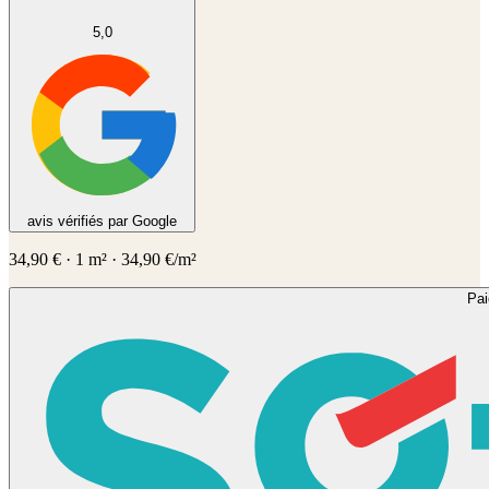
5,0
avis vérifiés par Google
34,90
€
·
1
m² ·
34,90
€/m²
Pa