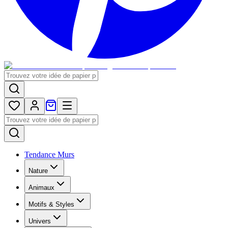
Tendance Murs
Nature
Animaux
Motifs & Styles
Univers