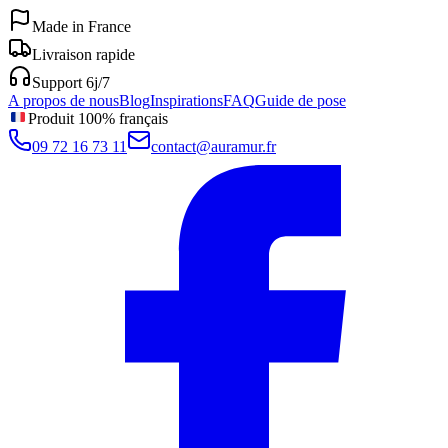
Made in France
Livraison rapide
Support 6j/7
A propos de nous
Blog
Inspirations
FAQ
Guide de pose
Produit 100% français
09 72 16 73 11
contact@auramur.fr