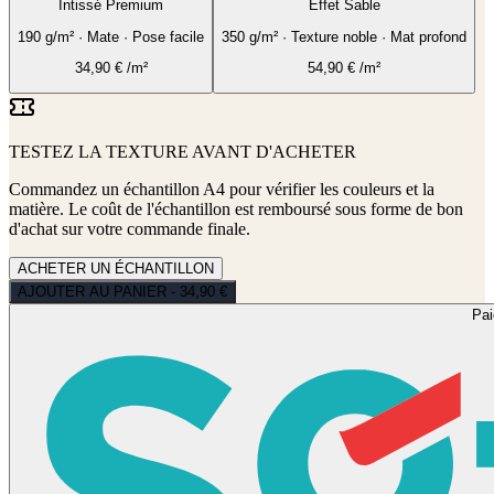
Intissé Premium
Effet Sable
190 g/m² · Mate · Pose facile
350 g/m² · Texture noble · Mat profond
34,90
€
/m²
54,90
€
/m²
TESTEZ LA TEXTURE AVANT D'ACHETER
Commandez un échantillon A4 pour vérifier les couleurs et la
matière. Le coût de l'échantillon est remboursé sous forme de bon
d'achat sur votre commande finale.
ACHETER UN ÉCHANTILLON
AJOUTER AU PANIER - 34,90 €
Pa