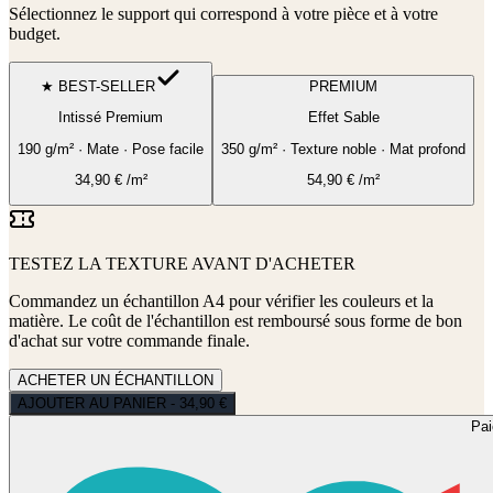
Sélectionnez le support qui correspond à votre pièce et à votre
budget.
★ BEST-SELLER
PREMIUM
Intissé Premium
Effet Sable
190 g/m² · Mate · Pose facile
350 g/m² · Texture noble · Mat profond
34,90
€
/m²
54,90
€
/m²
TESTEZ LA TEXTURE AVANT D'ACHETER
Commandez un échantillon A4 pour vérifier les couleurs et la
matière. Le coût de l'échantillon est remboursé sous forme de bon
d'achat sur votre commande finale.
ACHETER UN ÉCHANTILLON
AJOUTER AU PANIER - 34,90 €
Pa