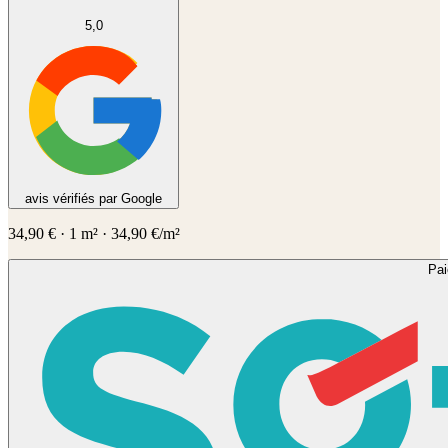
5,0
avis vérifiés par Google
34,90
€
·
1
m² ·
34,90
€/m²
Pa