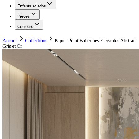
Enfants et ados
Pièces
Couleurs
Accueil
Collections
Papier Peint Ballerines Élégantes Abstrait
Gris et Or