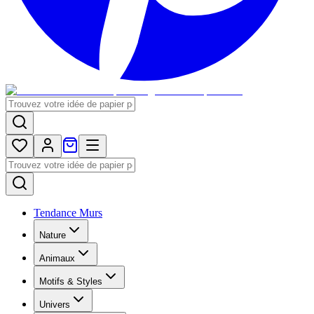
Tendance Murs
Nature
Animaux
Motifs & Styles
Univers