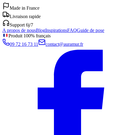
Made in France
Livraison rapide
Support 6j/7
A propos de nous
Blog
Inspirations
FAQ
Guide de pose
Produit 100% français
09 72 16 73 11
contact@auramur.fr